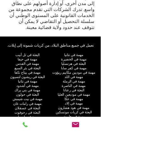
إلى مدن أخرى، أو إدارة أصولهم على نطاق
واسع. تدرك الشركات التي تقدم مجموعة من
الخدمات القانونية على المستوى الوطني أن
سلسلة التحصيل أو التقاضي لا يمكن أن
تتوقف عند حدود ولاية قضائية معينة.
نعمل في جميع مناطق البلاد، من كريات شمونة إلى إيلات.
مهمة في نتانيا
البعثة في تل أبيب
مهمة في الخضيرة
مهمة في حيفا
البعثة في هرتسليا
مهمة في القدس
مهمة في كفر سابا
البعثة في بئر السبع
مهمة في موديين مكابيم ريؤوت
مهمة في بيتاح تكفا
مهمة في اللد
البعثة في ريشون لتسيون
مهمة في الرملة
مهمة في نتانيا
مهمة في الناصرة
مهمة في أشدود
البعثة في رعنانا
مهمة في بني براك
مهمة في موديعين العليا
البعثة في حولون
مهمة في عكا
مهمة في بيت شيمش
مهمة في إلاد
مهمة في رامات غان
مهمة في هود هشارون
البعثة في عسقلان
البعثة في كريات موتسكين
البعثة في رحوفوت
مهمة في هاريش
مهمة في بات يام
مهمة في كريات يام
مهمة في كريات جات
مهمة في راحت
مهمة في العفولة
مهمة في غوش دان
مهمة في نهاريا
البعثة في أم الفحم
مهمة في جفعاتايم
مهمة في إيلات
البعثة في كريات آتا