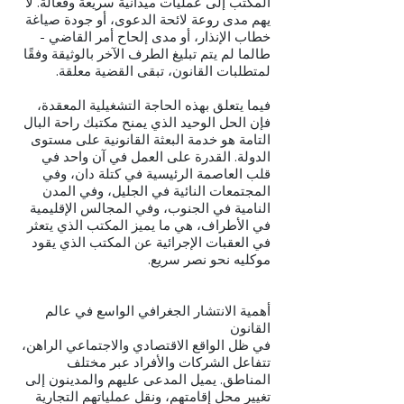
المكتب إلى عمليات ميدانية سريعة وفعّالة. لا
يهم مدى روعة لائحة الدعوى، أو جودة صياغة
خطاب الإنذار، أو مدى إلحاح أمر القاضي -
طالما لم يتم تبليغ الطرف الآخر بالوثيقة وفقًا
لمتطلبات القانون، تبقى القضية معلقة.
فيما يتعلق بهذه الحاجة التشغيلية المعقدة،
فإن الحل الوحيد الذي يمنح مكتبك راحة البال
التامة هو خدمة البعثة القانونية على مستوى
الدولة. القدرة على العمل في آن واحد في
قلب العاصمة الرئيسية في كتلة دان، وفي
المجتمعات النائية في الجليل، وفي المدن
النامية في الجنوب، وفي المجالس الإقليمية
في الأطراف، هي ما يميز المكتب الذي يتعثر
في العقبات الإجرائية عن المكتب الذي يقود
موكليه نحو نصر سريع.
أهمية الانتشار الجغرافي الواسع في عالم
القانون
في ظل الواقع الاقتصادي والاجتماعي الراهن،
تتفاعل الشركات والأفراد عبر مختلف
المناطق. يميل المدعى عليهم والمدينون إلى
تغيير محل إقامتهم، ونقل عملياتهم التجارية