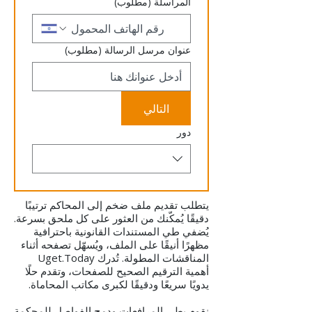
المراسلة
(مطلوب)
عنوان مرسل الرسالة
(مطلوب)
التالي
دور
يتطلب تقديم ملف ضخم إلى المحاكم ترتيبًا
دقيقًا يُمكّنك من العثور على كل ملحق بسرعة.
يُضفي طي المستندات القانونية باحترافية
مظهرًا أنيقًا على الملف، ويُسهّل تصفحه أثناء
المناقشات المطولة. تُدرك Uget.Today
أهمية الترقيم الصحيح للصفحات، وتقدم حلًا
يدويًا سريعًا ودقيقًا لكبرى مكاتب المحاماة.
نقوم بطي المرافعات ودمج الفواصل للمحكمة