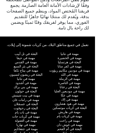
وفقًا لإرشادات الأمانة العامة الصارمة. يجمع
فريقنا المُختص المواد، وينظم جميع الصفحات
بدقة، ويُقدم لك منتجًا نهائيًا جاهزًا للتقديم
الفوري، مما يوفر لفريقك وقتًا ثمينًا ويضمن
لك راحة بال تامة.
نعمل في جميع مناطق البلاد، من كريات شمونة إلى إيلات.
مهمة في نتانيا
البعثة في تل أبيب
مهمة في الخضيرة
مهمة في حيفا
البعثة في هرتسليا
مهمة في القدس
مهمة في كفر سابا
البعثة في بئر السبع
مهمة في موديين مكابيم ريؤوت
مهمة في بيتاح تكفا
مهمة في اللد
البعثة في ريشون لتسيون
مهمة في الرملة
مهمة في نتانيا
مهمة في الناصرة
مهمة في أشدود
البعثة في رعنانا
مهمة في بني براك
مهمة في موديعين العليا
البعثة في حولون
مهمة في عكا
مهمة في بيت شيمش
مهمة في إلاد
مهمة في رامات غان
مهمة في هود هشارون
البعثة في عسقلان
البعثة في كريات موتسكين
البعثة في رحوفوت
مهمة في هاريش
مهمة في بات يام
مهمة في كريات يام
مهمة في كريات جات
مهمة في راحت
مهمة في العفولة
مهمة في غوش دان
مهمة في نهاريا
البعثة في أم الفحم
مهمة في جفعاتايم
مهمة في إيلات
البعثة في كريات آتا