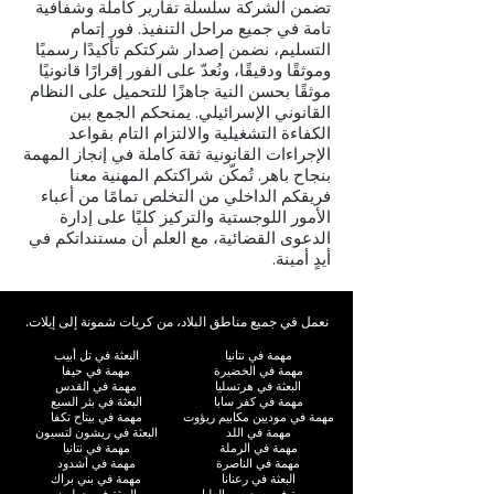
تضمن الشركة سلسلة تقارير كاملة وشفافية
تامة في جميع مراحل التنفيذ. فور إتمام
التسليم، نضمن إصدار شركتكم تأكيدًا رسميًا
وموثقًا ودقيقًا، ونُعدّ على الفور إقرارًا قانونيًا
موثقًا بحسن النية جاهزًا للتحميل على النظام
القانوني الإسرائيلي. يمنحكم الجمع بين
الكفاءة التشغيلية والالتزام التام بقواعد
الإجراءات القانونية ثقة كاملة في إنجاز المهمة
بنجاح باهر. تُمكّن شراكتكم المهنية معنا
فريقكم الداخلي من التخلص تمامًا من أعباء
الأمور اللوجستية والتركيز كليًا على إدارة
الدعوى القضائية، مع العلم أن مستنداتكم في
أيدٍ أمينة.
نعمل في جميع مناطق البلاد، من كريات شمونة إلى إيلات.
مهمة في نتانيا
البعثة في تل أبيب
مهمة في الخضيرة
مهمة في حيفا
البعثة في هرتسليا
مهمة في القدس
مهمة في كفر سابا
البعثة في بئر السبع
مهمة في موديين مكابيم ريؤوت
مهمة في بيتاح تكفا
مهمة في اللد
البعثة في ريشون لتسيون
مهمة في الرملة
مهمة في نتانيا
مهمة في الناصرة
مهمة في أشدود
البعثة في رعنانا
مهمة في بني براك
مهمة في موديعين العليا
البعثة في حولون