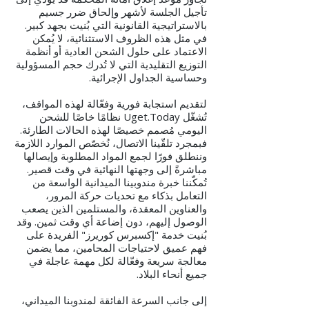
تأجيل الجلسة لأشهر وإلحاق ضرر جسيم
بالاستراتيجية القانونية التي بُنيت بجهد كبير.
في مثل هذه الظروف الاستثنائية، لا يُمكن
الاعتماد على حلول الشحن العادية أو أنظمة
التوزيع التقليدية التي لا تُدرك حجم المسؤولية
وحساسية الجداول الإجرائية.
لتقديم استجابة فورية وفعّالة لهذه المواقف،
تُشغّل Uget.Today نظامًا خاصًا للشحن
اليومي مُصمم خصيصًا لهذه الحالات الطارئة.
فبمجرد تلقّينا الاتصال، نُخصّص الموارد اللازمة
وننطلق فورًا لجمع المواد المطلوبة وإيصالها
مباشرةً إلى وجهتها النهائية في وقت قصير.
تُمكّننا خبرة مندوبينا الميدانية الواسعة من
التعامل بذكاء مع تحديات حركة المرور،
والعناوين المعقدة، والمستلمين الذين يصعب
الوصول إليهم، دون إضاعة أي وقت ثمين. وقد
بُنيت خدمة "إكسبرس كوريرز" الفريدة على
فهم عميق لاحتياجات المحامين، مما يضمن
معالجة سريعة وفعّالة لكل مهمة عاجلة في
جميع أنحاء البلاد.
إلى جانب السرعة الفائقة لمندوبنا الميداني،