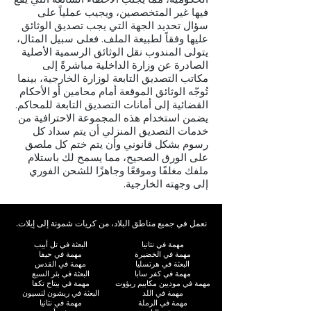
فيها غير المتخصصين، ويجيب عملياً على
سؤال تحديد الجهة التي يجب تصديق الوثائق
عليها وفقاً لطبيعة الملف. فعلى سبيل المثال،
يتولى المندوب نقل الوثائق الرسمية الأصلية
الصادرة عن وزارة الداخلية مباشرةً إلى
مكاتب التصديق التابعة لوزارة الخارجية، بينما
تُوجّه الوثائق الموقعة أمام محامين أو الأحكام
القضائية إلى أمانات التصديق التابعة للمحاكم.
يضمن استخدام هذه المجموعة الاحترافية من
خدمات التصديق المنزلي أن يتم سداد كل
رسوم بشكل قانوني وأن يتم ختم كل ملصق
على الورق الصحيح، مما يسمح لك باستلام
ملفك مغلفًا وموقعًا وجاهزًا للشحن الفوري
إلى وجهته الخارجية.
نعمل في جميع مناطق البلاد، من كريات شمونة إلى إيلات.
مهمة في نتانيا
البعثة في تل أبيب
مهمة في الخضيرة
مهمة في حيفا
البعثة في هرتسليا
مهمة في القدس
مهمة في كفر سابا
البعثة في بئر السبع
مهمة في موديين مكابيم ريؤوت
مهمة في بيتاح تكفا
مهمة في اللد
البعثة في ريشون لتسيون
مهمة في الرملة
مهمة في نتانيا