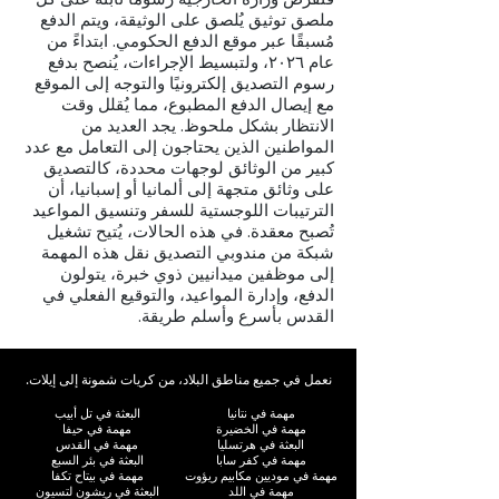
ملصق توثيق يُلصق على الوثيقة، ويتم الدفع
مُسبقًا عبر موقع الدفع الحكومي. ابتداءً من
عام ٢٠٢٦، ولتبسيط الإجراءات، يُنصح بدفع
رسوم التصديق إلكترونيًا والتوجه إلى الموقع
مع إيصال الدفع المطبوع، مما يُقلل وقت
الانتظار بشكل ملحوظ. يجد العديد من
المواطنين الذين يحتاجون إلى التعامل مع عدد
كبير من الوثائق لوجهات محددة، كالتصديق
على وثائق متجهة إلى ألمانيا أو إسبانيا، أن
الترتيبات اللوجستية للسفر وتنسيق المواعيد
تُصبح معقدة. في هذه الحالات، يُتيح تشغيل
شبكة من مندوبي التصديق نقل هذه المهمة
إلى موظفين ميدانيين ذوي خبرة، يتولون
الدفع، وإدارة المواعيد، والتوقيع الفعلي في
القدس بأسرع وأسلم طريقة.
نعمل في جميع مناطق البلاد، من كريات شمونة إلى إيلات.
مهمة في نتانيا
البعثة في تل أبيب
مهمة في الخضيرة
مهمة في حيفا
البعثة في هرتسليا
مهمة في القدس
مهمة في كفر سابا
البعثة في بئر السبع
مهمة في موديين مكابيم ريؤوت
مهمة في بيتاح تكفا
مهمة في اللد
البعثة في ريشون لتسيون