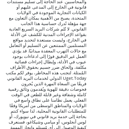
والمحاسبين. عند الحاجة إلى تسليم مستندات
قانونية في الخارج إلى المدعى عليهم أو
الكيانات التجارية الموجودة في الولايات
المتحدة، يصبح من الأهمية بمكان التعاون مع
جهة مؤهلة تُدرك حساسية هذا الجانب
القانوني. لا تُلم شركات البريد السريع العادية
بقواعد الإجراءات المدنية للكشف عن الأدلة
في الخارج، وليست مستعدة لتحديد مواقع
المستلمين الممتنعين عن التسليم أو التعامل
مع حالات التهرب المعقدة ميدانيًا. قد يؤدي
العمل غير الدقيق فورًا إلى ادعاءات بوجود
عيوب في الأدلة، وإبطال إجراءات قضائية
مكلفة، وإلحاق ضرر جسيم بحقوق الأطراف
المُمثلة. لتجنب هذه المخاطر، يوفر لكم مكتب
Uget.Today الدولي لخدمات البريد القانوني
فريقًا من السعاة المهرة الذين يُجرون
فحوصات دقيقة للهوية ويُقدمون وثائق رقمية
كاملة وشفافة وغير قابلة للطعن في الوقت
الفعلي. يعمل نظامنا على نطاق واسع في
الولايات والمناطق الوسطى من أمريكا وفقًا
للمتطلبات القانونية المحلية، لذا سواء كنتم
بحاجة إلى خدمة بريد قانوني في نيويورك، أو
لوس أنجلوس، أو ميامي وشيكاغو، فسنعرف
كيفية الوصول إلى أي مُستلم وإنجاز المهمة