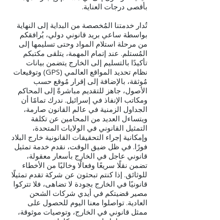
بأقصى درجات العناية.
تُدار خدمتنا المُخصصة من البداية إلى النهاية
بواسطة ساعي بريد قانوني دولي، يُرافقكم
من مرحلة استلام المواد وحتى تسليمها إلى
المُستلم. عند إتمام المهمة، يتلقى مكتبكم
تأكيدًا بالتسليم إلى الخارج يتضمن بيانات
نظام تحديد المواقع العالمي (GPS) وتوقيعات
مُوثقة، بالإضافة إلى إقرار مُوقع حسب
الأصول، جاهز للتقديم مباشرةً إلى المحاكم
ومكاتب الإنفاذ في إسرائيل. ندرك تمامًا أن
الجداول الزمنية في عالم القانون صارمة،
ويتساءل العديد من المحامين عن تكلفة
التمثيل القانوني في الولايات المتحدة،
وإمكانية إجراء التحقيقات القانونية خارج البلاد
فورًا. في ظل ضيق الوقت، نقدم خدمة تمثيل
قانوني عاجل في الخارج بأسعار معقولة،
تضمن نقلًا سريعًا وفعالًا وخاليًا من الأخطاء
للوثائق. إذا كنتم تبحثون عن شركة تقدم تمثيلًا
قانونيًا في الخارج بجودة لا تضاهى، فلا تتركوا
مصير قضيتكم في أيدي شركات الشحن
العادية. تواصلوا معنا اليوم للحصول على
ممثل قانوني في الخارج، وتوصيات موثوقة،