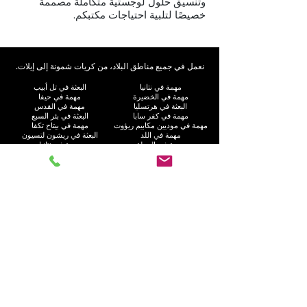
وتنسيق حلول لوجستية متكاملة مصممة
خصيصًا لتلبية احتياجات مكتبكم.
نعمل في جميع مناطق البلاد، من كريات شمونة إلى إيلات.
مهمة في نتانيا
البعثة في تل أبيب
مهمة في الخضيرة
مهمة في حيفا
البعثة في هرتسليا
مهمة في القدس
مهمة في كفر سابا
البعثة في بئر السبع
مهمة في موديين مكابيم ريؤوت
مهمة في بيتاح تكفا
مهمة في اللد
البعثة في ريشون لتسيون
مهمة في الرملة
مهمة في نتانيا
مهمة في الناصرة
مهمة في أشدود
البعثة في رعنانا
مهمة في بني براك
مهمة في موديعين العليا
البعثة في حولون
مهمة في عكا
مهمة في بيت شيمش
مهمة في إلاد
مهمة في رامات غان
مهمة في هود هشارون
البعثة في عسقلان
البعثة في كريات موتسكين
البعثة في رحوفوت
مهمة في هاريش
مهمة في بات يام
مهمة في كريات يام
مهمة في كريات جات
مهمة في راحت
مهمة في العفولة
مهمة في غوش دان
مهمة في نهاريا
البعثة في أم الفحم
مهمة في جفعاتايم
مهمة في إيلات
البعثة في كريات آتا
مهمة في نيس زيونا
مهمة في الجليل