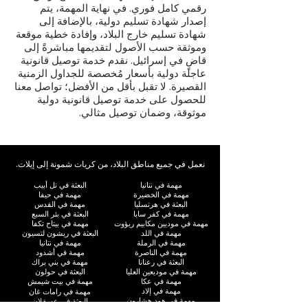
رقمي كامل فوري. في نهاية المهمة، يتم
إصدار شهادة تسليم دولية، بالإضافة إلى
شهادة تسليم خارج البلاد، وإفادة خطية موقعة
وموثقة حسب الأصول لتقديمها مباشرةً إلى
قاضٍ في إسرائيل. نقدم خدمة توصيل قانونية
عاجلة دولية بأسعار مُخصصة للجداول الزمنية
القصيرة. لا تقبل بأقل من الأفضل؛ تواصل معنا
للحصول على خدمة توصيل قانونية دولية
موثوقة، وضمان توصيل مثالي.
نعمل في جميع مناطق البلاد، من كريات شمونة إلى إيلات.
مهمة في نتانيا
البعثة في تل أبيب
مهمة في الخضيرة
مهمة في حيفا
البعثة في هرتسليا
مهمة في القدس
مهمة في كفر سابا
البعثة في بئر السبع
مهمة في موديين مكابيم ريؤوت
مهمة في بيتاح تكفا
مهمة في اللد
البعثة في ريشون لتسيون
مهمة في الرملة
مهمة في نتانيا
مهمة في الناصرة
مهمة في أشدود
البعثة في رعنانا
مهمة في بني براك
مهمة في موديعين العليا
البعثة في حولون
مهمة في عكا
مهمة في بيت شيمش
مهمة في إلاد
مهمة في رامات غان
مهمة في هود هشارون
البعثة في عسقلان