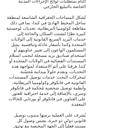
التام بمتطلبات لوائح الإجراءات المدنية
الخاصة بالتبليغ الخارجي.
تُشكل المساحات الجغرافية الشاسعة لمنطقة
ساحل المحيط الهادئ في كندا، بما في ذلك
مقاطعة كولومبيا البريطانية، تحديات لوجستية
كبيرة نظرًا لتشتت السكان والحاجة إلى
خدمات البريد السريع القانونية إلى الولايات
المتحدة وكندا بأسعار عادلة وتنافسية. يميل
المستلمون الواعون إلى تغيير عناوينهم أو
استخدام صناديق بريد مسجلة لتجنب استلام
المستندات القضائية في الولايات المتحدة أو
كندا. فرقنا على أتم الاستعداد لمواجهة هذه
التحديات، ونقدم حلولاً ميدانية مُحسّنة
لمحركات البحث: خدمات توصيل المستندات
القانونية في فانكوفر وكولومبيا البريطانية،
وأنظمة توصيل شخصية مُحكمة في فانكوفر
وسري، بالإضافة إلى خدمة احترافية للعثور
على العناوين في فانكوفر أو بورنابي للحالات
المعقدة.
يُشرف على العملية برمتها مندوب توصيل
قانوني دولي ذو خبرة، يضمن وصول كل
مستند فعلياً إلى الجهة المختصة مع توثيق