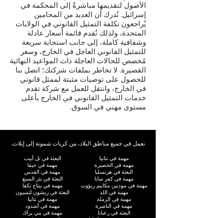
الأصول لتقديمها مباشرةً إلى المحكمة في
إسرائيل. نُدرك أن العديد من المحامين
يُراجعون تكلفة التمثيل القانوني في الولايات
المتحدة، ولذلك نُقدم قائمة أسعار عادلة
وشفافية كاملة، إلى جانب استجابة سريعة
للتمثيل القانوني العاجل في الخارج، وسعر
مُخصص للحالات العاجلة ذات المواعيد النهائية
القصيرة. لا تخاطر بملفات شركتك؛ اتصل بنا
للحصول على توصيات مثبتة لممثل قانوني
في الخارج، وانتقل للعمل مع شركة تقدم
خدمات التمثيل القانوني في الخارج بأعلى
مستوى مهني في السوق.
نعمل في جميع مناطق البلاد، من كريات شمونة إلى إيلات.
مهمة في نتانيا
البعثة في تل أبيب
مهمة في الخضيرة
مهمة في حيفا
البعثة في هرتسليا
مهمة في القدس
مهمة في كفر سابا
البعثة في بئر السبع
مهمة في موديين مكابيم ريؤوت
مهمة في بيتاح تكفا
مهمة في اللد
البعثة في ريشون لتسيون
مهمة في الرملة
مهمة في نتانيا
مهمة في الناصرة
مهمة في أشدود
البعثة في رعنانا
مهمة في بني براك