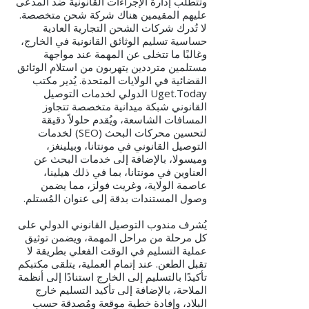
وتتطلب إدارة الإجراءات القانونية ضد المدعى
عليهم المقيمين هناك شركة شحن متخصصة.
لا تُدرك شركات الشحن التجارية العادية
حساسية تسليم الوثائق القانونية في الخارج،
وغالبًا ما تتخلى عن المهمة عند مواجهة
مستلمين مترددين يتهربون من استلام الوثائق
القضائية في الولايات المتحدة. يُدير مكتب
Uget.Today الدولي لخدمات التوصيل
القانوني شبكة ميدانية متخصصة تتجاوز
المسافات الشاسعة، ويُقدم حلولاً دقيقة
لتحسين محركات البحث (SEO) لخدمات
التوصيل القانوني في مونتانا، وبيلينغز،
وميسولا، بالإضافة إلى خدمات البحث عن
العناوين في مونتانا، بما في ذلك هيلينا،
عاصمة الولاية، وغريت فولز، مما يضمن
وصول المستندات بدقة إلى عنوان المُستلم.
يُشرف مندوب التوصيل القانوني الدولي على
كل مرحلة من مراحل المهمة، ويضمن توثيق
عملية التسليم في الوقت الفعلي بطريقة لا
تقبل الطعن. عند إتمام العملية، يتلقى مكتبكم
تأكيدًا بالتسليم إلى الخارج استنادًا إلى أنظمة
الملاحة، بالإضافة إلى تأكيد التسليم خارج
البلاد، وإفادة خطية موقعة ومُصدقة حسب