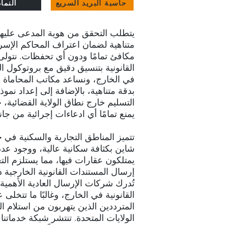
حاسبة البريد السريع
النما
يتطلب التحقق من هوية المدعى عليهم
متناهية لضمان اعتراف المحاكم الإسرائ
مكافئ تمامًا ودون أي تحفظات. نتولى
القانونية بتنسيق دقيق مع بروتوكول 
في الخارج، ونساعد مكاتب المحاماة في 
بدقة متناهية، بالإضافة إلى إعداد نم
التسليم خارج نطاق الولاية القضائية، 
يمنع تمامًا أي ادعاءات إجرائية من 
تتميز المناطق التجارية والسكنية ف
شاين بكثافة سكانية عالية، ووجود عدد 
يمتلكون عقارات فيها، مما يستلزم 
إرسال المستندات القانونية الخارجية 
تُدرك شركات الإرسال العادية الأهمية 
القانونية في الخارج، وغالبًا ما تتخلى
المترددين الذين يتهربون من استلام ا
الولايات المتحدة. تنتشر شبكة خدماتنا 