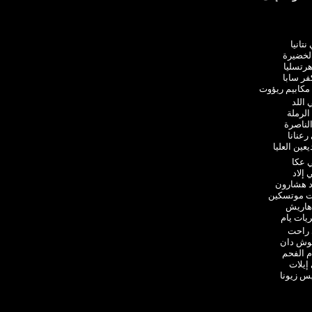
تانيا
لخضيرة
هرتسليا
فر سابا
مكابيم ريؤوت
اللد
الرملة
لناصرة
رعنانا
ين العليا
 عكا
إلاد
د هشارون
ات موتسكين
هاريش
يات يام
 راحت
وش دان
م الفحم
إيلات
س زيونا