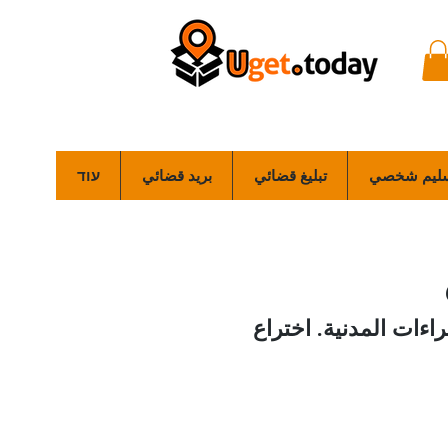
ليم شخصي
تبليغ قضائي
بريد قضائي
עוד
راءات المدنية. اختراع