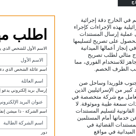
ذج
 في الخارج دقة إجرائية
يلية بهذه الإجراءات كإجراء
اطلب مه
 عملية إرسال المستندات
الحصول على تصريح لتسليمها
إنجاز أعمالها الميدانية
الاسم الأول للشخص الذي ي
وذج مثالي لطلب تصريح
جاهز للاستخدام الفوري، مما
جانب الطرف الخصم.
اسم عائلة الشخص الذي دعا 
ي جنوب فلوريدا وساحل صن
كبير من الإسرائيليين الذين
إرسال بريد إلكتروني يدعو إ
التعامل مع شركة متخصصة في
ذات سمعة طيبة وموثوقة. لا
القانونية لتسليم المستندات
اسم الشركة - ذا ميشن إنفاي
 عن خدماتها أمام المستلمين
لمستندات القضائية في
الميدانية في مواقع
دور