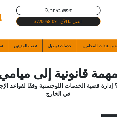
חיפוש באתר
اتصل بنا الآن - 09-3720058
 مستندات للمحامين
خدمات توصيل
تعقب المدينين
تس
همة قانونية إلى ميامي
؟ إدارة قضية الخدمات اللوجستية وفقًا لقواعد الإج
في الخارج