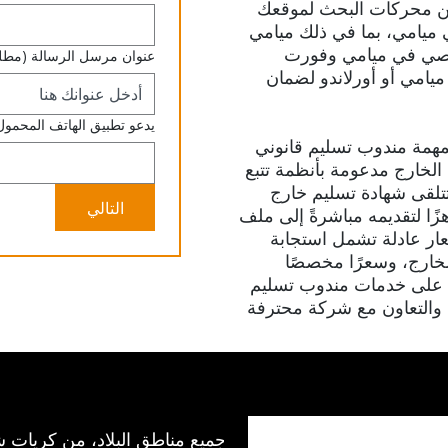
حسين محركات البحث لموقعك
ي ميامي، بما في ذلك ميامي
شخصي في ميامي وفورت
عنوان مرسل الرسالة
(مطل
ميامي أو أورلاندو لضمان
يدعو تطبيق الهاتف المحمول
همة مندوب تسليم قانوني
لخارج مدعومة بأنظمة تتبع
تتلقى شهادة تسليم خارج
التالي
 جاهزًا لتقديمه مباشرةً إلى ملف
ار عادلة تشمل استجابة
لخارج، وسعرًا مخصصًا
ل على خدمات مندوب تسليم
 والتعاون مع شركة محترفة
نعمل في جميع مناطق البلاد، من كريات ش