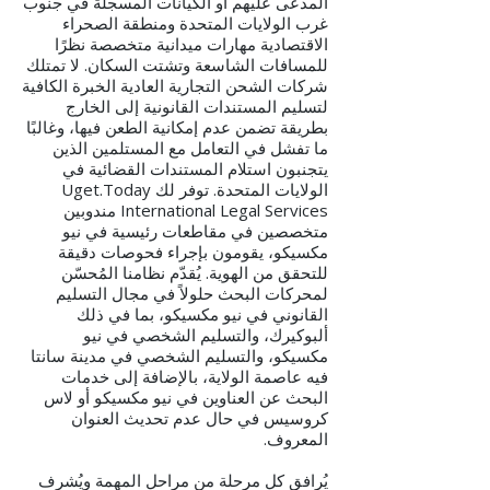
المدعى عليهم أو الكيانات المسجلة في جنوب
غرب الولايات المتحدة ومنطقة الصحراء
الاقتصادية مهارات ميدانية متخصصة نظرًا
للمسافات الشاسعة وتشتت السكان. لا تمتلك
شركات الشحن التجارية العادية الخبرة الكافية
لتسليم المستندات القانونية إلى الخارج
بطريقة تضمن عدم إمكانية الطعن فيها، وغالبًا
ما تفشل في التعامل مع المستلمين الذين
يتجنبون استلام المستندات القضائية في
الولايات المتحدة. توفر لك Uget.Today
International Legal Services مندوبين
متخصصين في مقاطعات رئيسية في نيو
مكسيكو، يقومون بإجراء فحوصات دقيقة
للتحقق من الهوية. يُقدّم نظامنا المُحسّن
لمحركات البحث حلولاً في مجال التسليم
القانوني في نيو مكسيكو، بما في ذلك
ألبوكيرك، والتسليم الشخصي في نيو
مكسيكو، والتسليم الشخصي في مدينة سانتا
فيه عاصمة الولاية، بالإضافة إلى خدمات
البحث عن العناوين في نيو مكسيكو أو لاس
كروسيس في حال عدم تحديث العنوان
المعروف.
يُرافق كل مرحلة من مراحل المهمة ويُشرف