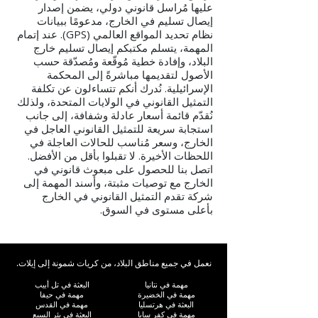
عليها مُراسل قانوني دولي، يضمن إصدار
إيصال تسليم في الخارج، مدعومًا ببيانات
نظام تحديد المواقع العالمي (GPS). عند إتمام
المهمة، يتسلم مكتبكم إيصال تسليم خارج
البلاد، وإفادة خطية مُوقّعة ومُصدّقة حسب
الأصول لتقديمها مباشرةً إلى المحكمة
الإسرائيلية. نُدرك أنكم تتساءلون عن تكلفة
التمثيل القانوني في الولايات المتحدة، ولذلك
نُقدّم قائمة أسعار عادلة وشفافة، إلى جانب
استجابة سريعة للتمثيل القانوني العاجل في
الخارج، وسعر مُناسب للحالات العاجلة في
اللحظات الأخيرة. لا تقبلوا بأقل من الأفضل.
اتصل بنا للحصول على مبعوث قانوني في
الخارج مع توصيات مثبتة، وأسند المهمة إلى
شركة تقدم التمثيل القانوني في الخارج
بأعلى مستوى في السوق.
نعمل في جميع مناطق البلاد، من كريات شمونة إلى إيلات.
مهمة في نتانيا
البعثة في تل أبيب
مهمة في الخضيرة
مهمة في حيفا
البعثة في هرتسليا
مهمة في القدس
مهمة في كفر سابا
البعثة في بئر السبع