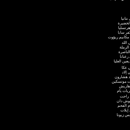
تانيا
لخضيرة
هرتسليا
فر سابا
مكابيم ريؤوت
اللد
الرملة
لناصرة
رعنانا
ين العليا
 عكا
إلاد
د هشارون
ات موتسكين
هاريش
يات يام
 راحت
وش دان
م الفحم
إيلات
س زيونا