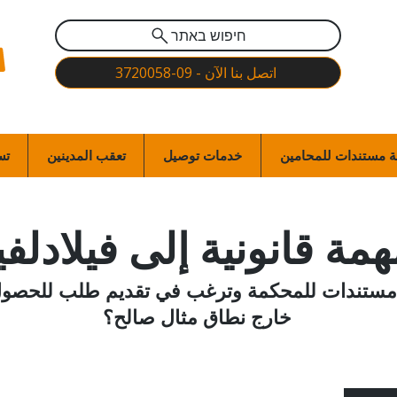
חיפוש באתר
اتصل بنا الآن - 09-3720058
 مستندات للمحامين
خدمات توصيل
تعقب المدينين
تس
مة قانونية إلى فيلادلفي
 مستندات للمحكمة وترغب في تقديم طلب للحصول
خارج نطاق مثال صالح؟