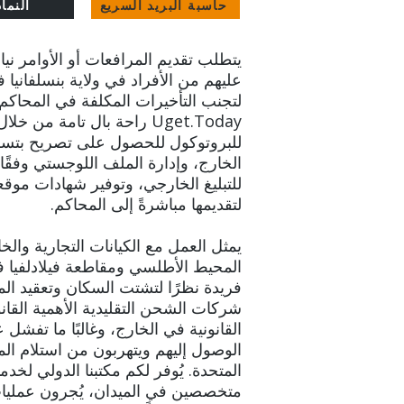
حاسبة البريد السريع
النما
يتطلب تقديم المرافعات أو الأوامر ني
عليهم من الأفراد في ولاية بنسلفانيا فهم
لتجنب التأخيرات المكلفة في المحاكم 
Uget.Today راحة بال تامة من 
للبروتوكول للحصول على تصريح بتسلي
الخارج، وإدارة الملف اللوجستي وفقًا ل
للتبليغ الخارجي، وتوفير شهادات م
لتقديمها مباشرةً إلى المحاكم.
يمثل العمل مع الكيانات التجارية وا
المحيط الأطلسي ومقاطعة فيلادلفيا في
فريدة نظرًا لتشتت السكان وتعقيد الم
شركات الشحن التقليدية الأهمية القان
القانونية في الخارج، وغالبًا ما تفش
الوصول إليهم ويتهربون من استلام الم
المتحدة. يُوفر لكم مكتبنا الدولي لخد
متخصصين في الميدان، يُجرون عمليات