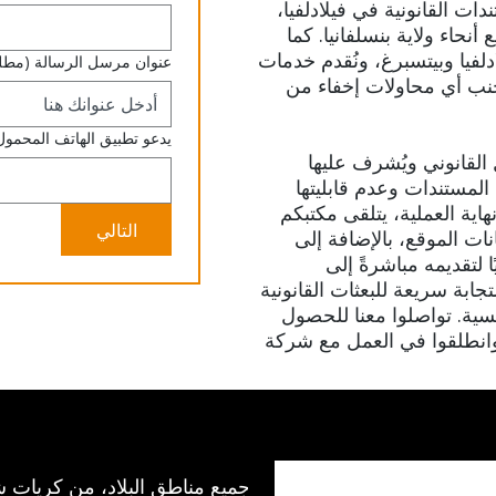
دات القانونية في فيلادلفيا،
نحاء ولاية بنسلفانيا. كما
فيا وبيتسبرغ، ونُقدم خدمات
عنوان مرسل الرسالة
(مطل
لتجنب أي محاولات إخفاء من
يدعو تطبيق الهاتف المحمول
لقانوني ويُشرف عليها
ستندات وعدم قابليتها
هاية العملية، يتلقى مكتبكم
التالي
يانات الموقع، بالإضافة إلى
 لتقديمه مباشرةً إلى
جابة سريعة للبعثات القانونية
فسية. تواصلوا معنا للحصول
انطلقوا في العمل مع شركة
نعمل في جميع مناطق البلاد، من كريات ش