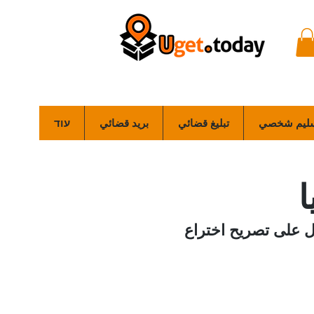
ليم شخصي
تبليغ قضائي
بريد قضائي
עוד
ا
 على تصريح اختراع