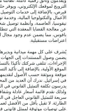
ويُقدمون وثائق رقمية كاملة. نظامنا 
الترويج لموقعك الإلكتروني، ويوفر حلول
قبرص، بالإضافة إلى خدمات التوصيل 
الأعمال والتكنولوجيا المالية، وخدمة 
نيقوسيا، العاصمة، وأنظمة توصيل شخ
عن معالجة القضايا المعقدة التي تتط
بافوس، مما يضمن عدم وجود مجال لل
اعتراضات مستقبلية.
يُشرف على كل مهمة ميدانية ويديرها
يضمن وصول المستندات إلى الجهات ال
الإجراءات، تتلقى شركتك تأكيدًا بالتسلي
الموقع الأولية، بالإضافة إلى تأكيد الت
موقعة وموثقة حسب الأصول لتقديمها 
في إسرائيل. ندرك أن العديد من المحا
يدرسون تكلفة التمثيل القانوني في الول
ولذلك نقدم قائمة أسعار عادلة وشفافي
سريعة للتمثيل القانوني العاجل في 
الطارئة. لا تقبل بأقل من الأفضل لعم
على توصيات موثوقة لممثل قانوني في