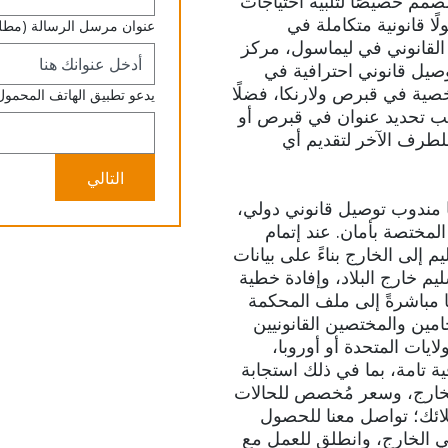
مصمم خصيصًا لتلبية احتياجات
ًا قانونية متكاملة في
عنوان مرسل الرسالة
(مطل
القانوني في ليماسول، مركز
توصيل قانوني احترافية في
صية في قبرص ولارنكا، فضلًا
يدعو تطبيق الهاتف المحمول
لب تحديد عنوان في قبرص أو
طرف الآخر لتقديم أي
التالي
 مندوب توصيل قانوني دولي،
مختصة بأمان. عند إتمام
م إلى الخارج بناءً على بيانات
سليم خارج البلاد، وإفادة خطية
مباشرةً إلى ملف المحكمة
مين والمختصين القانونيين
ايات المتحدة أو أوروبا،
ة تامة، بما في ذلك استجابة
الخارج، وسعر مُخصص للحالات
لائك؛ تواصل معنا للحصول
 الخارج، وانطلق للعمل مع