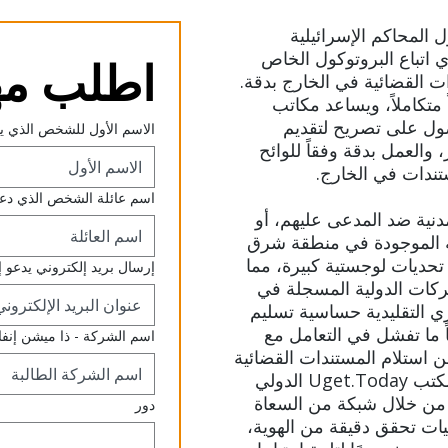
 المحاكم الإسرائيلية
اتباع البروتوكول الخاص
اطلب مه
 القضائية في الخارج بدقة.
U حلاً لوجستياً متكاملاً، ويساعد مكاتب
صول على تصريح لتقديم
الاسم الأول للشخص الذي ي
والعمل بدقة وفقاً للوائح
ستندات في الخارج.
اسم عائلة الشخص الذي دعا 
مدنية ضد المدعى عليهم، أو
ة الموجودة في منطقة شرق
حديات لوجستية كبيرة، مما
إرسال بريد إلكتروني يدعو إ
ركات الدولية المسجلة في
ي التقليدية حساسية تسليم
اً ما تفشل في التعامل مع
اسم الشركة - ذا ميشن إنفاي
ن استلام المستندات القضائية
في الولايات المتحدة أو قبرص. يحل مكتب Uget.Today الدولي
 من خلال شبكة من السعاة
دور
يات تحقق دقيقة من الهوية،