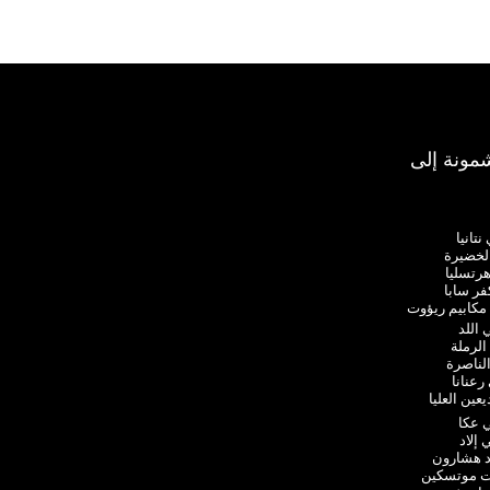
مونة إلى
تانيا
لخضيرة
هرتسليا
فر سابا
مكابيم ريؤوت
اللد
الرملة
لناصرة
رعنانا
ين العليا
 عكا
إلاد
د هشارون
ات موتسكين