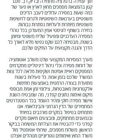
תוך עמידה ברגולציה מחמירה ובדיוק רב. פגם
קטן בהמצאת מסמכים מחוץ לארץ או פער של
כמה שעות במסירה עלולים לעכב הליכים
משפטיים בערכאות השיפוטיות ולגרום לחשיפות
משפטיות מיותרות ולעלויות נסתרות גבוהות.
בחירה בשותף לוגיסטי אמין המעודכן בכל נוהלי
המסירה העדכניים ומפעיל שליח משפטי ומיומן
בשטח, מבטיחה לכם שקט נפשי מלא לאורך כל
הדרך והגנה מקצועית על התיקים שלכם.
מערך המסירות המקצועי שלנו משלב אוטומציה
של דוחות מסירה וכלי ניהול דיגיטליים מתקדמים
המספקים ראיית אמינות ושקיפות מלאה לכל צוות
המשרד שלכם בזמן אמת. כל פעילות בשטח
מתועדת בצורה הרמטית באמצעות חתימות
אלקטרוניות מאובטחות, צילומי זמן אמת מבוססי
מיקום ואימות נתונים קפדני, מה שמבטיח השגת
אישור מסירה חוקי ומהיר העומד בכל הסטנדרטים
המחמירים של הדין הגרמני והבינלאומי. אנו
מתמחים בטיפול במקרים מורכבים במיוחד
ובנמענים מתחמקים, ומבצעים תיאום מקדים
קפדני כדי להבטיח את הצלחת המשימה בביקור
הראשון. משלוח מסמכים, שירותי אפוסטיל מול
משרד החוץ ואימותים נוטריוניים מנוהלים אצלנו