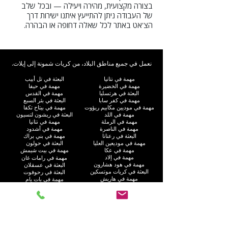
בצורה מקצועית, מהירה ויעילה — ובכל שלב
של העבודה ניתן להתייעץ איתנו ישירות דרך
הצ'אט באתר לכל שאלה דחופה או הבהרה.
نعمل في جميع مناطق البلاد، من كريات شمونة إلى إيلات.
مهمة في نتانيا
البعثة في تل أبيب
مهمة في الخضيرة
مهمة في حيفا
البعثة في هرتسليا
مهمة في القدس
مهمة في كفر سابا
البعثة في بئر السبع
مهمة في موديين مكابيم ريؤوت
مهمة في بيتاح تكفا
مهمة في اللد
البعثة في ريشون لتسيون
مهمة في الرملة
مهمة في نتانيا
مهمة في الناصرة
مهمة في أشدود
البعثة في رعنانا
مهمة في بني براك
مهمة في موديعين العليا
البعثة في حولون
مهمة في عكا
مهمة في بيت شيمش
مهمة في إلاد
مهمة في رامات غان
مهمة في هود هشارون
البعثة في عسقلان
البعثة في كريات موتسكين
البعثة في رحوفوت
مهمة في هاريش
مهمة في بات يام
مهمة في كريات يام
مهمة في كريات جات
مهمة في راحت
مهمة في العفولة
مهمة في غوش دان
مهمة في نهاريا
البعثة في أم الفحم
مهمة في جفعاتايم
مهمة في إيلات
البعثة في كريات آتا
مهمة في نيس زيونا
مهمة في الجليل