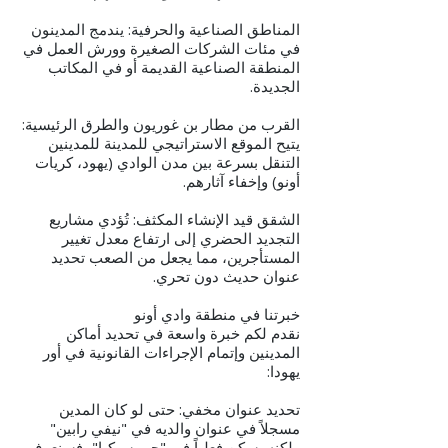
المناطق الصناعية والحرفية: يندمج المدينون
في مئات الشركات الصغيرة وورش العمل في
المنطقة الصناعية القديمة أو في المكاتب
الجديدة.
القرب من مطار بن غوريون والطرق الرئيسية:
يتيح الموقع الاستراتيجي للمدينة للمدينين
التنقل بسرعة بين مدن الوادي (يهود، كريات
أونو) وإخفاء آثارهم.
الشقق قيد الإنشاء المكثف: تُؤدي مشاريع
التجديد الحضري إلى ارتفاع معدل تغيير
المستأجرين، مما يجعل من الصعب تحديد
عنوان حديث دون تحري.
خبرتنا في منطقة وادي أونو
نقدم لكم خبرة واسعة في تحديد أماكن
المدينين وإتمام الإجراءات القانونية في أور
يهودا:
تحديد عنوان مخفي: حتى لو كان المدين
مسجلاً في عنوان والديه في "نيفي رابين"
ولكنه يسكن فعلياً في "حي سيكيا"، فسنعرف