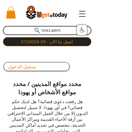
חיפוש באתר
اتصل بنا الآن - 09-3720058
تسجيل الدخول
محدد مواقع المدينين / محدد
مواقع الأشخاص أو يهودا
هل رفعت دعوى قضائية؟ هل لديك حكم
قضائي؟ في أور يهودا، لا سبيل لتحصيل
الديون إلا من خلال العمل الميداني الاحترافي.
بين أزقة الأحياء القديمة ومراكز الأعمال
الحديثة، نتخصص في تحديد أماكن المدينين
الذين يحاولون التهرب من التزاماتهم.