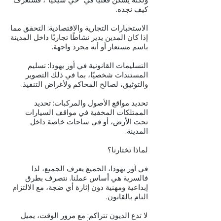
كيف نجده.
الاستخبارات التجارية والاقتصادية: التحقق مما
إذا كان المدين يدير نشاطًا تجاريًا داخل المدينة
باسم مستعار أو أنه مجرد واجهة.
التسليمات القانونية في أور يهودا: تسليم
المستندات شخصيًا، بما في ذلك التصوير
والتوثيق، لصالح المحاكم ولأغراض التنفيذ.
تحديد مواقع الأصول والمركبات: تحديد
الممتلكات المخفية في مواقف السيارات
تحت الأرض، أو في ساحات خاصة داخل
المدينة.
لماذا تختارنا؟
في أور يهودا، الجميع يعرف الجميع، لذا
فالسرية هي أساس عملنا. نتصرف بطرق
إبداعية ومهنية دون إثارة أي ضجة، مع الالتزام
التام بالقانون.
لا تدع الديون تتراكم: مع مرور الوقت، يميل