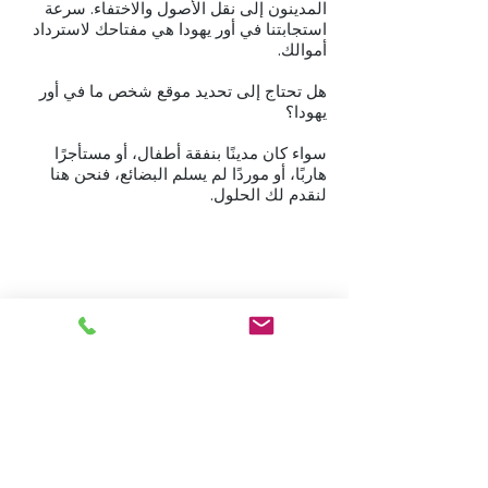
المدينون إلى نقل الأصول والاختفاء. سرعة
استجابتنا في أور يهودا هي مفتاحك لاسترداد
أموالك.
هل تحتاج إلى تحديد موقع شخص ما في أور
يهودا؟
سواء كان مدينًا بنفقة أطفال، أو مستأجرًا
هاربًا، أو موردًا لم يسلم البضائع، فنحن هنا
لنقدم لك الحلول.
نعمل في جميع مناطق البلاد، من كريات شمونة إلى إيلات.
مهمة في نتانيا
البعثة في تل أبيب
مهمة في الخضيرة
مهمة في حيفا
البعثة في هرتسليا
مهمة في القدس
مهمة في كفر سابا
البعثة في بئر السبع