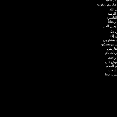
فر سابا
مكابيم ريؤوت
اللد
الرملة
لناصرة
رعنانا
ين العليا
 عكا
إلاد
د هشارون
ات موتسكين
هاريش
يات يام
 راحت
وش دان
م الفحم
إيلات
س زيونا