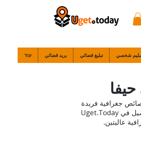
ليم شخصي
تبليغ قضائي
بريد قضائي
עוד
حيفا
صائص جغرافية فريدة
تجمع بين الأحياء الجبلية والمناطق التجارية المنخفضة. يعمل فريق التوصيل في Uget.Today
فية عاليتين.