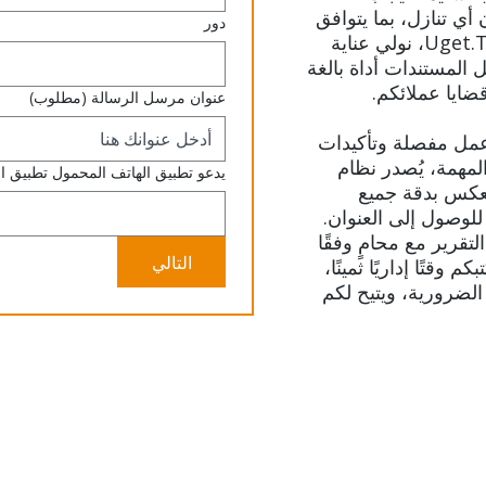
أي تنازل، بما يتوافق
دور
مع جميع القواعد الإجرائية. في Uget.Today، نولي عناية
 المستندات أداة بالغة
ضايا عملائكم.
عنوان مرسل الرسالة
(مطلوب)
 عمل مفصلة وتأكيدات
مهمة، يُصدر نظام
يدعو تطبيق الهاتف المحمول تطبيق ا
عكس بدقة جميع
للوصول إلى العنوان.
قرير مع محامٍ وفقًا
التالي
وقتًا إداريًا ثمينًا،
الضرورية، ويتيح لكم