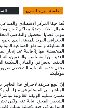
حاسبة البريد السريع
النما
تُعدّ حيفا المركز الاقتصادي والصناعي
شمال البلاد، وتضمّ محاكم كبيرة ومئا
تتولى قضايا التحصيل والتقاضي المعق
الجغرافي الفريد للمدينة، الذي يجمع 
المتشابكة والمناطق الصناعية المينائي
المنخفضة، مهارةً فائقةً عند إنجاز ال
العديد من المستلمين والمدينين، ال
التعقيد الجغرافي والمباني السكنية الق
يجعل خدمة التسليم الشخصي ضرورةً 
موكليكم.
إنّ أنجع طريقة لاختراق هذا الحاجز 
المباشر إلى المستلم في منزله أو مك
تضمن تسليم الوثيقة القانونية مباشرة
الشخص المخوّل نيابةً عنه. ولكي تعت
الميدانية في حيفا كعملية تسليم قانو