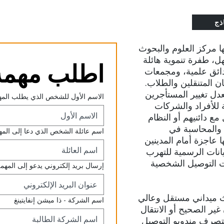
ذج
ا مركز العلوم والبحوث
ل، طفرة تنموية هائلة
اطلب مهمة 
ائق علمية، ومجمعات
ن المتنقلين والطلاب.
عدل تغيير المستأجرين
الاسم الأول للشخص الذي يطلب المه
 للأفراد والشركات
مع دائنيهم أو النظام
ة والمحاسبة في
اسم عائلة الشخص الذي دعا إلى المه
عاجزة أمام المدينين
انات الرسمية للتهرب
ت التوصيل الشخصية
إرسال بريد إلكتروني يدعو إلى المهم
Uget.Tod على بحث ميداني مستقل وعالي
اسم الشركة - ذا ميشن إنفايتينغ
 غير الصحيح أو الانتقال
 يتصرف مندوبو التوصيل