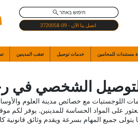
חיפוש באתר
اتصل بنا الآن - 09-3720058
 مستندات للمحامين
خدمات توصيل
تعقب المدينين
تس
لتوصيل الشخصي في ر
ت اللوجستيات مع خصائص مدينة العلوم والأوساط 
قًا يتولى جميع المهام بسرعة ويقدم وثائق قانونية كا