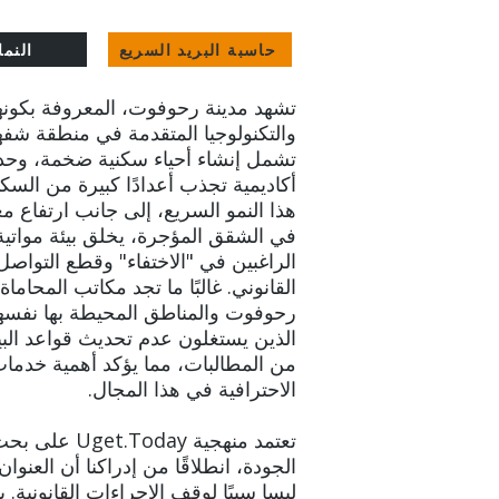
حاسبة البريد السريع
النما
تشهد مدينة رحوفوت، المعروفة بكونه
والتكنولوجيا المتقدمة في منطقة شفه
تشمل إنشاء أحياء سكنية ضخمة، وحد
أكاديمية تجذب أعدادًا كبيرة من السكا
هذا النمو السريع، إلى جانب ارتفاع م
في الشقق المؤجرة، يخلق بيئة مواتية
الراغبين في "الاختفاء" وقطع التواصل 
القانوني. غالبًا ما تجد مكاتب المحاما
رحوفوت والمناطق المحيطة بها نفسها 
الذين يستغلون عدم تحديث قواعد البي
من المطالبات، مما يؤكد أهمية خدما
الاحترافية في هذا المجال.
تعتمد منهجية ay
الجودة، انطلاقًا من إدراكنا أن العنوان
ليسا سببًا لوقف الإجراءات القانونية.