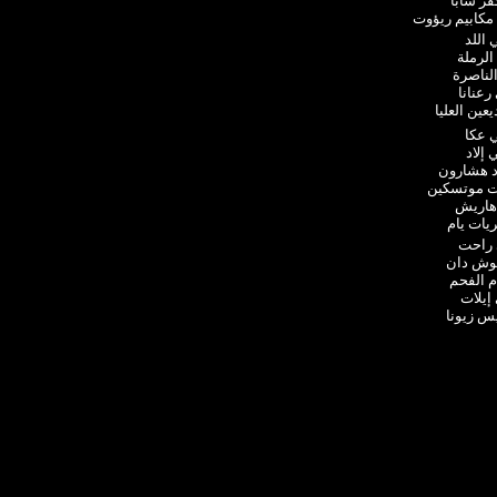
فر سابا
مكابيم ريؤوت
اللد
الرملة
لناصرة
رعنانا
ين العليا
 عكا
إلاد
د هشارون
ات موتسكين
هاريش
يات يام
 راحت
وش دان
م الفحم
إيلات
س زيونا