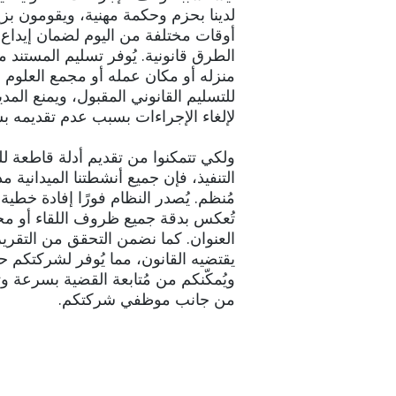
لدينا بحزم وحكمة مهنية، ويقومون بز
أوقات مختلفة من اليوم لضمان إيداع ا
الطرق قانونية. يُوفر تسليم المستند م
منزله أو مكان عمله أو مجمع العلوم وال
للتسليم القانوني المقبول، ويمنع الم
لإلغاء الإجراءات بسبب عدم تقديمه ب
ولكي تتمكنوا من تقديم أدلة قاطعة ل
التنفيذ، فإن جميع أنشطتنا الميدانية م
مُنظم. يُصدر النظام فورًا إفادة خط
تُعكس بدقة جميع ظروف اللقاء أو مح
العنوان. كما نضمن التحقق من التقرير 
يقتضيه القانون، مما يُوفر لشركتكم حم
ويُمكّنكم من مُتابعة القضية بسرعة و
من جانب موظفي شركتكم.