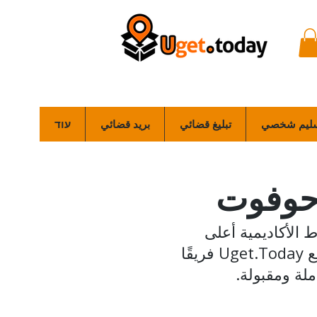
ليم شخصي
تبليغ قضائي
بريد قضائي
עוד
حوفوت
الأكاديمية أعلى
مستويات الدقة في العثور على المواد الحساسة للمدينين. يوفر لكم موقع Uget.Today فريقًا
ملة ومقبولة.