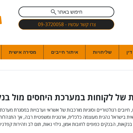
חיפוש באתר
צרו קשר עכשיו - 09-3720058
ין
שליחויות
איתור חייבים
מסירה אישית
ת של לקוחות במערכת היחסים מול בנ
חיובים רגולטוריים וסוגיות מורכבות של אשראי וערבויות במסגרת מערכת 
ית בישראל נהנית מעוצמה כלכלית, ארגונית ומשפטית רבה, אך התנהלותה
בנקאות, הבנקים כפופים לחובות אמון, גילוי נאות, תום לב וזהירות קפדני
אים והלוואות, דרך מימוש בטוחות ומשכנתאות, ועד להתמודדות עם תביע