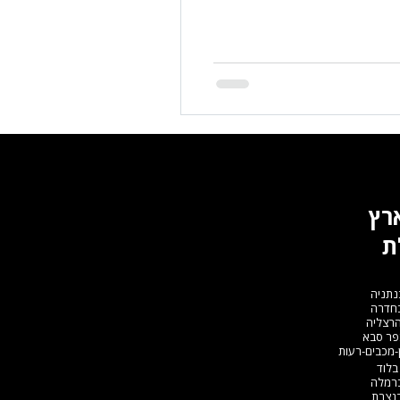
ארץ
ת
נתניה
בחדרה
הרצליה
פר סבא
-מכבים-רעות
בלוד
ברמלה
בנצרת