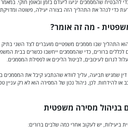
כדי להבטיח שהמסמכים יגיעו ליעדם בזמן ובאופן חוקי. במאמר 
עת כדי לנהל את התהליך הזה בצורה יעילה, פשוטה ומדויקת.
רשלנות מקצועית
צווארון לבן
רשויות מקומיות
אתיקה מקצ
שפטית - מה זה אומר?
עובדים זרים
וא התהליך שבו מסמכים משפטיים מועברים לצד השני בתיק 
כללים ברורים, כדי שהמסמכים ייחשבו ככשרים בבית המשפט
לול לגרום לעיכובים, לביטול הליכים או לפסילת המסמכים.
דין שמגיש תביעה, עליך לוודא שהנתבע קיבל את המסמכים בז
ו להידחות. לכן, ניהול נכון של המסירה הוא לא רק עניין טכני
ם בניהול מסירה משפטית
ת ביעילות, יש לעקוב אחרי כמה שלבים ברורים: