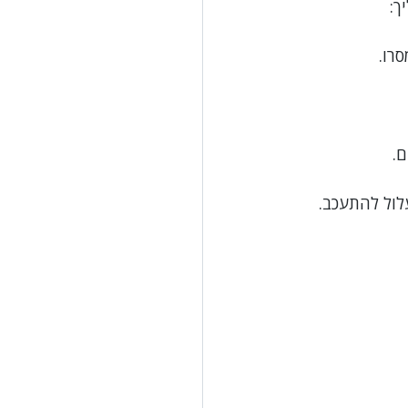
ך:
רו.
ם.
לול להתעכב.