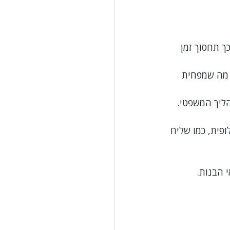
ך תחסוך זמן 
 מה שמפחית 
הליך המשפטי.
פית, כמו שליח 
 הבנות.