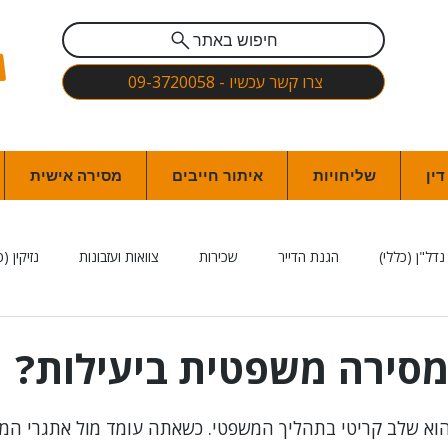
חיפוש באתר
צרו קשר עכשיו - 09-3720058
ין
שליחויות
איתור חייבים
מסירה אישית
נדל"ן (כללי)
הגנת הדייר
שכירות
צוואות ועזבונות
נזיקין (כ
 הגנת הפרטיות ואבטחת מידע
דיני חינוך
רשלנות רפואית
משפט 
מסירה משפטית ביעילות?
חשבים
עמותות
צרכנות
משרד הביטחון
נוטריון (כמתחם ה
וא שלב קריטי בתהליך המשפטי. כשאתה עומד מול אתגרי המס