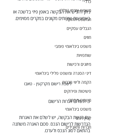
כללי
משפט אזרחי (כללי)
ניתן להגיש את הבקשה באופן פיזי בלשכה או 
באמצעות שירותים מקוונים במקרים מסוימים.
המשפט החוקתי
הגבלים עסקיים
חוזים
משפט בינלאומי פומבי
שותפויות
מיזוגים ורכישות
דיני הסגרה ומשפט פלילי בינלאומי
הקמה וליווי חברות
לשכת רישום מקרקעין - טאבו
פשיטות ופירוקים
משפט מסחרי
3. תשלום אגרות הרישום
משפט בינלאומי
עם הגשת הבקשה, יש לשלם את האגרות 
קניין רוחני
הנדרשות לרישום הנכס. סכום האגרה משתנה 
חברות ותאגידים
בהתאם לסוג הנכס ולערכו.