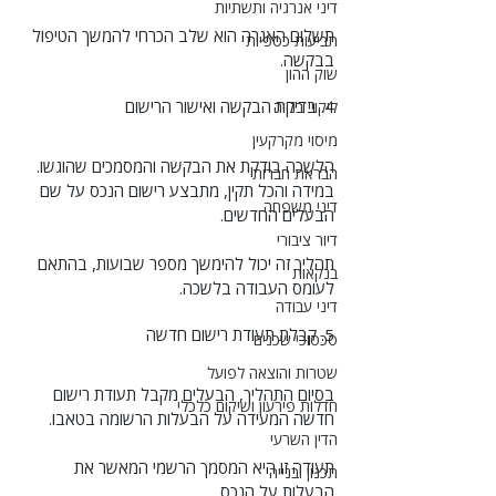
דיני אנרגיה ותשתיות
תשלום האגרה הוא שלב הכרחי להמשך הטיפול 
תביעות כספיות
בבקשה.
שוק ההון
4. בדיקת הבקשה ואישור הרישום
ליקויי בנייה
מיסוי מקרקעין
הלשכה בודקת את הבקשה והמסמכים שהוגשו. 
הבראת חברות
במידה והכל תקין, מתבצע רישום הנכס על שם 
דיני משפחה
הבעלים החדשים.
דיור ציבורי
תהליך זה יכול להימשך מספר שבועות, בהתאם 
בנקאות
לעומס העבודה בלשכה.
דיני עבודה
5. קבלת תעודת רישום חדשה
סכסוכי שכנים
שטרות והוצאה לפועל
בסיום התהליך, הבעלים מקבל תעודת רישום 
חדלות פירעון ושיקום כלכלי
חדשה המעידה על הבעלות הרשומה בטאבו.
הדין השרעי
תעודה זו היא המסמך הרשמי המאשר את 
תכנון ובנייה
הבעלות על הנכס.