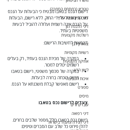
משרד הביטחון
נוטריון (כמתחם הסמכה)
רישום הנכס בטאבו מבטיח כי הבעלות על הנכס 
דיני קניין ומיטלטלין
מוכרת ומוגנת על ידי החוק. ללא רישום, הבעלות 
על הנכס אינה רשמית ועלולה להוביל לבעיות 
דיני הלבנת הון
משפטיות בעתיד.
רשלנות מקצועית
דוגמאות לחשיבות הרישום:
צווארון לבן
רשויות מקומיות
במקרה של מכירת הנכס בעתיד, רק בעלים 
אתיקה מקצועית
רשומים יכולים למכור.
לשון הרע
במקרה של סכסוך משפטי, רישום בטאבו 
מהווה הוכחה ברורה לבעלות.
איכות הסביבה
רישום מאפשר קבלת משכנתא על הנכס.
ספורט
מיסים
צעדים לרישום נכס בטאבו
עובדים זרים
דיני רפואה
רישום נכס בטאבו כולל מספר שלבים ברורים. 
דיני הגירה ומעמד בישראל
להלן פירוט כל שלב עם הסברים וטיפים: