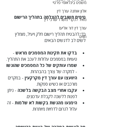
משפט בינלאומי פרטי
אלון אוחנה עורך דין
טיפים חשובים להצלחה בתהליך הרישום
מאיר לנקרי משרד עורכי דין
עורך דין דור אליעז
כדי להבטיח תהליך רישום חלק ויעיל, מומלץ 
חוזים
לשים לב לדגשים הבאים:
בדקו את תקינות המסמכים מראש
 - 
טעויות במסמכים עלולות לעכב את התהליך.
שמרו עותקים של כל המסמכים שהוגשו
- למקרה של צורך בהבהרות.
היוועצו עם עורך דין מקרקעין
 - במקרים 
מורכבים או כשיש ספקות.
עקבו אחרי מצב הבקשה בלשכה
 - ניתן 
לפנות ללשכה לקבלת עדכונים.
הימנעו מהגשת בקשות לא שלמות
 - זה 
עלול לגרום לדחיות מיותרות.