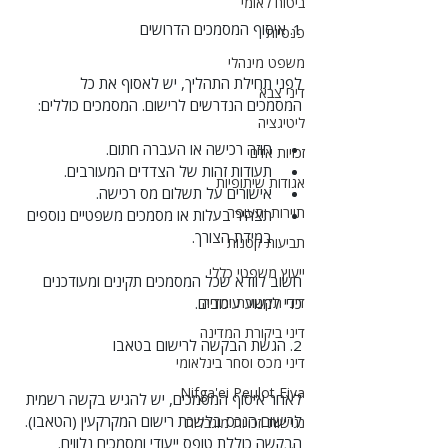
ביטוח לאומי
1. איסוף המסמכים הדרושים
פנסיות
משפט מינהלי
לפני תחילת התהליך, יש לאסוף את כל 
דיני צבא
המסמכים הנדרשים לרישום. המסמכים כוללים:
ליטיגציה
חוזה רכישה או העברה חתום.
זכויות אדם
תעודות זהות של הצדדים המעורבים.
אגודות שיתופיות
אישורים על תשלום מס רכישה.
תיירות ותעופה
תצהיר בעלות או מסמכים משפטיים נוספים 
במידת הצורך.
תביעות קטנות
ייעוץ משפטי כללי
חשוב לוודא שכל המסמכים תקינים ומעודכנים 
דיני תקשורת ומדיה
כדי למנוע עיכובים.
דיני ביקורת המדינה
2. הגשת הבקשה לרישום בטאבו
דיני מכס וסחר בינלאומי
Nifga'ei Peulot Eiva
לאחר איסוף המסמכים, יש להגיש בקשה רשמית 
לרישום הנכס בלשכת רישום המקרקעין (הטאבו). 
נגישות וזכויות מוגבלות
הבקשה כוללת טופס ייעודי ומסמכים נלווים.