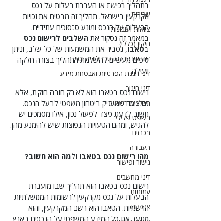
בתהליך רכישת או העברת בעלות על נכס 
שכירות
מקרקעין בישראל. תהליך זה מבטיח את זכויות 
הבעלות על הנכס ומונע סכסוכים עתידיים. 
צוואות ועזבונות
במאמר זה נסקור את 
השלבים לרישום נכס 
נזיקין (כללי)
בטאבו
, נסביר את המשמעות של כל שלב, וניתן 
דיני אינטרנט, טכנולוגיה וסייבר
טיפים מעשיים להשלמת התהליך בצורה חלקה 
ויעילה.
דיני הגנת הפרטיות ואבטחת מידע
דיני חינוך
רישום נכס בטאבו הוא לא רק חובה חוקית, אלא 
רשלנות רפואית
גם צעד שמעניק ביטחון משפטי לבעל הנכס. 
חשוב לדעת כיצד לפעול נכון, אילו מסמכים יש 
משפט פלילי
להגיש, ומהם הטעויות הנפוצות שיש להימנע מהן.
מכרזים
תעבורה
מהו רישום נכס בטאבו ולמה הוא חשוב?
גישור ופישור
דיני מחשבים
רישום נכס בטאבו הוא תהליך שבו מועברת 
עמותות
הבעלות על נכס מקרקעין לרשומות הממשלתיות 
צרכנות
הרשמיות. הטאבו הוא רשם המקרקעין, והוא 
מתעד את כל המידע המשפטי על הנכסים בארץ.