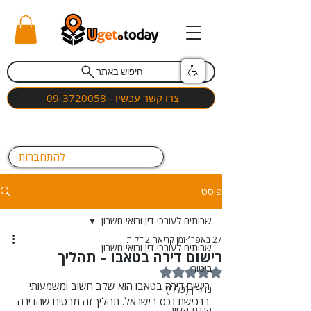
חיפוש באתר
צרו קשר עכשיו - 09-3720058
להתחברות
פוסט
שרותים לעורכי דין ורואי חשבון
27 באפר׳
זמן קריאה 2 דקות
שרותים לעורכי דין ורואי חשבון
רישום דירה בטאבו – תהליך
ביטוח
דירוג של NaN מתוך 5 כוכבים
רישום דירה בטאבו הוא שלב חשוב ומשמעותי 
נדל"ן (כללי)
ברכישת נכס בישראל. תהליך זה מבטיח שהדירה 
הגנת הדייר