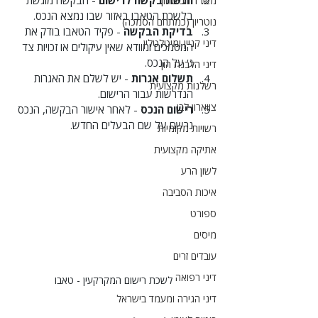
משרד הביטחון
בלשכת הטאבו באזור שבו נמצא הנכס.
נוטריון (כמתחם הסמכה)
בדיקת הבקשה
 - פקיד הטאבו בודק את 
דיני קניין ומיטלטלין
המסמכים ומוודא שאין עיקולים או זכויות צד 
ג' על הנכס.
דיני הלבנת הון
תשלום אגרות
 - יש לשלם את האגרות 
רשלנות מקצועית
הנדרשות עבור הרישום.
צווארון לבן
רישום הנכס
 - לאחר אישור הבקשה, הנכס 
נרשם על שם הבעלים החדש.
רשויות מקומיות
אתיקה מקצועית
לשון הרע
איכות הסביבה
ספורט
מיסים
עובדים זרים
דיני רפואה
לשכת רישום המקרקעין - טאבו
דיני הגירה ומעמד בישראל