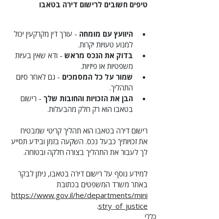
טיפים חשובים לרישום דירה בטאבו
היוועץ עם מומחה
 - עורך דין מקרקעין יכול 
למנוע טעויות יקרות.
בדוק את הנכס מראש
 - ודא שאין בעיות 
משפטיות או פיזיות.
שמור על כל המסמכים
 - גם לאחר סיום 
התהליך.
הבן את הזכויות והחובות שלך
 - רישום 
בטאבו הוא רק חלק מהבעלות.
רישום דירה בטאבו הוא תהליך קריטי שמבטיח 
את זכויותיך כבעל נכס. השקעה בזמן ובידע תסייע 
לך לעבור את התהליך בצורה חלקה ובטוחה.
למידע נוסף על רישום דירה בטאבו, ניתן לבקר 
באתר משרד המשפטים בכתובת 
https://www.gov.il/he/departments/mini
.
stry_of_justice
כללי