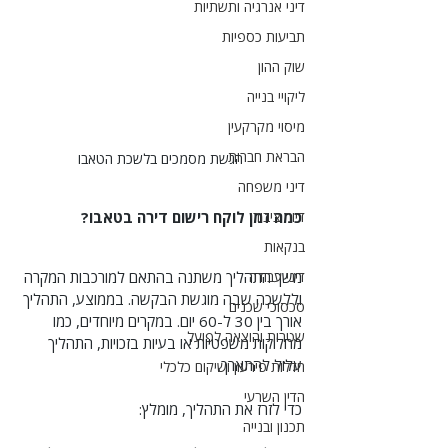
דיני אנרגיה ותשתיות
תביעות כספיות
שוק ההון
ליקויי בנייה
מיסוי מקרקעין
הבראת חברות
הגשת מסמכים בלשכת הטאבו
דיני משפחה
דיור ציבורי
כמה זמן לוקח רישום דירה בטאבו?
בנקאות
דיני עבודה
משך התהליך משתנה בהתאם למורכבות המקרה 
וללשכה שבה מוגשת הבקשה. בממוצע, התהליך 
סכסוכי שכנים
אורך בין 30 ל-60 יום. במקרים מיוחדים, כמו 
שטרות והוצאה לפועל
מחלוקות משפטיות או בעיות בזכויות, התהליך 
עלול להתארך.
חדלות פירעון ושיקום כלכלי
הדין השרעי
כדי לזרז את התהליך, מומלץ:
תכנון ובנייה