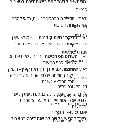
ביטוח לאומי
מה חשוב לדעת לפני רישום דירה בטאבו?
פנסיות
משפט מינהלי
לפני שמתחילים בתהליך הרישום, כדאי להכיר 
כמה נקודות חשובות:
דיני צבא
ליטיגציה
בדיקת זכויות קודמות
 - יש לוודא שאין 
זכויות אדם
עיקולים, משכנתאות או זכויות צד ג' על 
הנכס.
אגודות שיתופיות
תשלום מס רכישה
 - חובה לשלם את מס 
תיירות ותעופה
הרכישה לפני הרישום.
היוועצות עם עורך דין מקרקעין
 - מומלץ 
תביעות קטנות
להיעזר במומחה שילווה את התהליך ויוודא 
ייעוץ משפטי כללי
שהכל מתבצע כשורה.
דיני תקשורת ומדיה
לדוגמה, אם הנכס נרכש במסגרת שיתוף, יש 
דיני ביקורת המדינה
לוודא שכל השותפים חתמו על המסמכים 
דיני מכס וסחר בינלאומי
הדרושים.
Nifga'ei Peulot Eiva
כיצד להגיש בקשה לרישום דירה בטאבו?
נגישות וזכויות מוגבלות