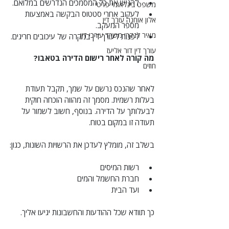
להגיש את כל המסמכים הנדרשים במלואם.
משפט בינלאומי פרטי
לעקוב אחרי סטטוס הבקשה באמצעות 
אלון אוחנה עורך דין
מספר המעקב.
מאיר לנקרי משרד עורכי דין
לפנות לעורך דין במקרה של עיכובים חריגים.
עורך דין דור אליעז
מה קורה לאחר רישום הדירה בטאבו?
חוזים
לאחר שהנכס נרשם על שמך, תקבל תעודת 
בעלות רשמית. מסמך זה מהווה הוכחה חוקית 
לבעלותך על הדירה. בנוסף, חשוב לשמור על 
תעודה זו במקום בטוח.
בשלב זה, מומלץ לעדכן את הרשויות השונות, כגון:
רשות המיסים
חברת החשמל והמים
ועד הבית
כך תוודא שכל ההודעות והחשבונות יגיעו אליך.