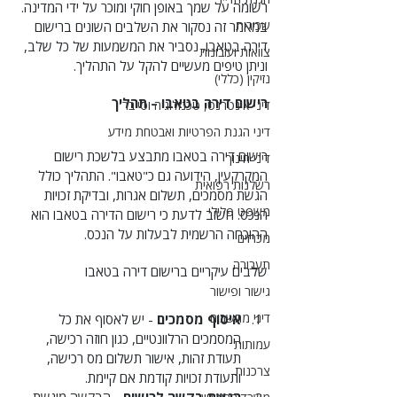
רשומה על שמך באופן חוקי ומוכר על ידי המדינה. 
שכירות
במאמר זה נסקור את השלבים השונים ברישום 
דירה בטאבו, נסביר את המשמעות של כל שלב, 
צוואות ועזבונות
וניתן טיפים מעשיים להקל על התהליך.
נזיקין (כללי)
רישום דירה בטאבו – תהליך
דיני אינטרנט, טכנולוגיה וסייבר
דיני הגנת הפרטיות ואבטחת מידע
רישום דירה בטאבו מתבצע בלשכת רישום 
דיני חינוך
המקרקעין, הידועה גם כ"טאבו". התהליך כולל 
רשלנות רפואית
הגשת מסמכים, תשלום אגרות, ובדיקת זכויות 
משפט פלילי
הנכס. חשוב לדעת כי רישום הדירה בטאבו הוא 
ההוכחה הרשמית לבעלות על הנכס.
מכרזים
תעבורה
שלבים עיקריים ברישום דירה בטאבו
גישור ופישור
דיני מחשבים
איסוף מסמכים
 - יש לאסוף את כל 
המסמכים הרלוונטיים, כגון חוזה רכישה, 
עמותות
תעודת זהות, אישור תשלום מס רכישה, 
צרכנות
ותעודת זכויות קודמת אם קיימת.
הגשת בקשה לרישום
 - הבקשה מוגשת 