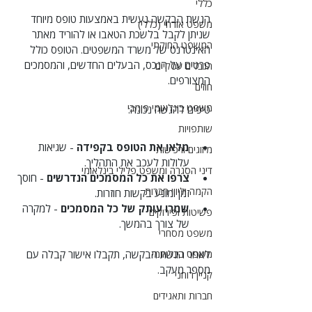
כללי
הגשת הבקשה נעשית באמצעות טופס מיוחד 
משפט אזרחי (כללי)
שניתן לקבל בלשכת הטאבו או להוריד מאתר 
המשפט החוקתי
האינטרנט של משרד המשפטים. הטופס כולל 
פרטים על הנכס, הבעלים החדשים, והמסמכים 
הגבלים עסקיים
המצורפים.
חוזים
משפט בינלאומי פומבי
טיפים להגשה נכונה:
שותפויות
מלאו את הטופס בקפידה
 - שגיאות 
מיזוגים ורכישות
עלולות לעכב את התהליך.
דיני הסגרה ומשפט פלילי בינלאומי
צרפו את כל המסמכים הנדרשים
 - חוסך 
הקמה וליווי חברות
זמן ומונע בקשות חוזרות.
שמרו עותק של כל המסמכים
 - למקרה 
פשיטות ופירוקים
של צורך בהמשך.
משפט מסחרי
משפט בינלאומי
לאחר הגשת הבקשה, תקבלו אישור קבלה עם 
מספר מעקב.
קניין רוחני
חברות ותאגידים