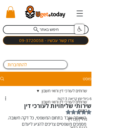
חיפוש באתר
צרו קשר עכשיו - 09-3720058
להתחברות
פוסט
שרותים לעורכי דין ורואי חשבון
6 ביולי
זמן קריאה 3 דקות
שרותים לעורכי דין ורואי חשבון
שירותי שליחויות לעורכי דין
ביטוח
דירוג של NaN מתוך 5 כוכבים
כשאתה עובד בתחום המשפטי, כל דקה חשובה. 
נדל"ן (כללי)
מסמכים משפטיים צריכים להגיע ליעדם 
הגנת הדייר