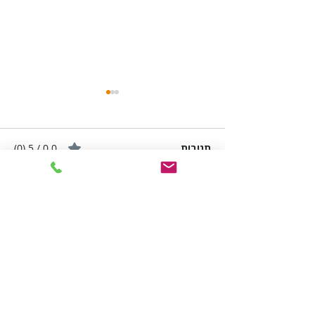
תגובות
0.0 / 5 ‏(0)
מזמינים אותך לדרג ולהגיב...
עורך דין משפט אזרחי: ייצוג
משפטי, הגנה על זכויות
ופתרון סכסוכים אזרחיים
הזמנת 