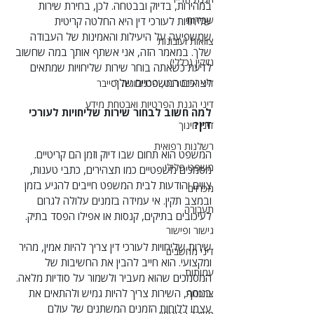
במהירות, בדיוק ובבטחה. לכן, בחירת שירות 
שכירות
שליחויות לעורכי דין היא החלטה קריטית 
שמשפיעה על היעילות והאמינות של העבודה 
צוואות ועזבונות
שלך. במאמר הזה, אני אשתף אותך במה שחשוב 
נזיקין (כללי)
לדעת כשאתה בוחר שירות שליחויות שמתאים 
לצרכים המשפטיים שלך.
דיני אינטרנט, טכנולוגיה וסייבר
דיני הגנת הפרטיות ואבטחת מידע
למה חשוב לבחור שירות שליחויות לעורכי 
דין?
דיני חינוך
רשלנות רפואית
המשפט הוא תחום שבו דיוק וזמן הם קריטיים. 
משפט פלילי
מסמכים משפטיים כמו תצהירים, כתבי טענות, 
צווים והודעות לבית המשפט חייבים להגיע בזמן 
מכרזים
ובמצב תקין. אי עמידה בזמנים עלולה לגרום 
תעבורה
לעיכובים בתיקים, קנסות או אפילו הפסד בתיק.
גישור ופישור
שירות שליחויות לעורכי דין צריך להיות אמין, מהיר 
דיני מחשבים
ומקצועי. הוא חייב להבין את החשיבות של 
עמותות
המסמכים שהוא מעביר ולשמור על סודיות מלאה. 
בנוסף, השירות צריך להיות גמיש ולהתאים את 
צרכנות
עצמו ללוחות הזמנים המשתנים של עולם 