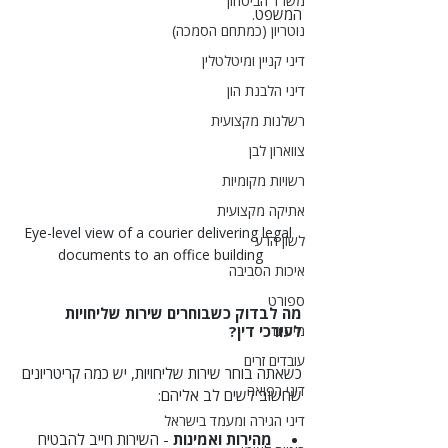
משרד הביטחון
המשפט.
נוטריון (כמתחם הסמכה)
דיני קניין ומיטלטלין
דיני הלבנת הון
רשלנות מקצועית
צווארון לבן
רשויות מקומיות
אתיקה מקצועית
Eye-level view of a courier delivering legal 
לשון הרע
documents to an office building
איכות הסביבה
ספורט
מה לבדוק כשבוחרים שירות שליחויות 
מיסים
לעורכי דין?
עובדים זרים
כשאתה בוחר שירות שליחויות, יש כמה קריטריונים 
דיני רפואה
שחשוב לשים לב אליהם:
דיני הגירה ומעמד בישראל
מהירות ואמינות
 - השירות חייב להבטיח 