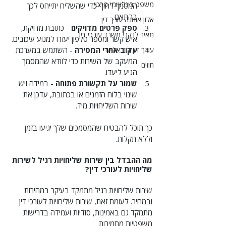
משפט בינלאומי פרטי
המסמך דחוף כדי שהשליח יתייחס לכך 
בהתאם.
אלון אוחנה עורך דין
ספק פרטים מדויקים
 - כתובת מדויקת, 
מאיר לנקרי משרד עורכי דין
איש קשר ומספר טלפון יעזרו למנוע עיכובים.
עורך דין דור אליעז
עקוב אחרי המסירה
 - השתמש במערכת 
המעקב של השירות כדי לוודא שהמסמך 
חוזים
הגיע ליעדו.
שמור על תקשורת פתוחה
 - במידה ויש 
שינוי בלוח הזמנים או בכתובת, עדכן את 
שירות השליחויות מיד.
כך תוכל להבטיח שהמסמכים שלך יגיעו בזמן 
וללא תקלות.
מה ההבדל בין שירות שליחויות רגיל לשירות 
שליחויות לעורכי דין?
שירות שליחויות רגיל מתמקד בעיקר במהירות 
ובמחיר. לעומת זאת, שירות שליחויות לעורכי דין 
מתמקד גם באמינות, סודיות ועמידה בדרישות 
משפטיות מחמירות.