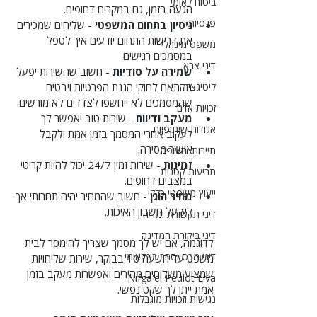
ביטוח לאומי
הגעה בזמן, גם במקרים דחופים.
פנסיות
ניסיון בתחום המשפטי
 - שליחים שמכירים 
את דרישות התחום יודעים איך לטפל 
משפט מינהלי
במסמכים רגישים.
דיני צבא
שמירה על סודיות
 - חשוב שהשירות יפעל 
ליטיגציה
בהתאם לחוקי הגנת הפרטיות ויבטיח 
שהמסמכים לא ייחשפו לצדדים לא מורשים.
זכויות אדם
מעקב ודיווח
 - שירות טוב יאפשר לך 
אגודות שיתופיות
לעקוב אחרי המסמך בזמן אמת ולקבל 
אישור מסירה.
תיירות ותעופה
זמינות
 - שירות זמין 24/7 יכול להיות קריטי 
תביעות קטנות
במצבים דחופים.
ייעוץ משפטי כללי
מחיר הוגן
 - חשוב שהמחיר יהיה תחרותי אך 
לא על חשבון האיכות.
דיני תקשורת ומדיה
דיני ביקורת המדינה
לדוגמה, אם יש לך מסמך שצריך להימסר לבית 
דיני מכס וסחר בינלאומי
משפט עד השעה 10 בבוקר, שירות שליחויות 
שמציע משלוחים מהירים ואפשרות מעקב בזמן 
Nifga'ei Peulot Eiva
אמת ייתן לך שקט נפשי.
נגישות וזכויות מוגבלות