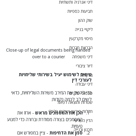
דיני אנרגיה ותשתיות
תביעות כספיות
שוק ההון
ליקויי בנייה
מיסוי מקרקעין
הבראת חברות
Close-up of legal documents being handed 
דיני משפחה
over to a courier
דיור ציבורי
טיפים לשימוש יעיל בשירותי שליחויות 
בנקאות
לעורכי דין
דיני עבודה
כדי להפיק את המירב משירות השליחויות, כדאי 
סכסוכי שכנים
לשים לב לכמה נקודות:
שטרות והוצאה לפועל
חדלות פירעון ושיקום כלכלי
הכן את המסמכים מראש
 - ארוז את 
המסמכים בצורה מסודרת וברורה כדי למנוע 
הדין השרעי
טעויות.
תכנון ובנייה
סמן את הדחיפות
 - ציין במפורש אם 