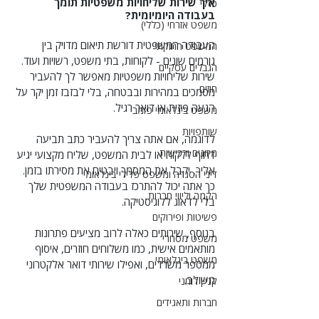
איך שירות שליחויות משפטיות תומך 
כללי
בעבודה היומיומית?
משפט אזרחי (כללי)
העבודה המשפטית דורשת תיאום מדויק בין 
המשפט החוקתי
גורמים שונים - לקוחות, בתי משפט, רשויות ועוד. 
הגבלים עסקיים
שירות שליחויות משפטיות מאפשר לך להעביר 
חוזים
מסמכים במהירות ובבטחה, בלי לבזבז זמן יקר על 
הגעה פיזית או דואר רגיל.
משפט בינלאומי פומבי
שותפויות
לדוגמה, אם אתה צריך להעביר כתב תביעה 
מיזוגים ורכישות
דחוף ללקוח או לבית המשפט, שליח מקצועי יגיע 
אליך, יקבל את המסמך ויבטיח את מסירתו בזמן. 
דיני הסגרה ומשפט פלילי בינלאומי
כך אתה יכול להתרכז בעבודה המשפטית שלך 
הקמה וליווי חברות
בלי לדאוג ללוגיסטיקה.
פשיטות ופירוקים
בנוסף, שירותים כאלה לרוב מציעים פתרונות 
משפט מסחרי
מותאמים אישית, כמו משלוחים חוזרים, איסוף 
משפט בינלאומי
ממספר משרדים, ואפילו שירותי דואר אלקטרוני 
משולב.
קניין רוחני
חברות ותאגידים