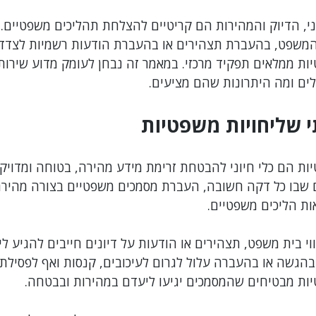
, הדיוק והמהירות הם קריטיים להצלחת תהליכים משפטיים. ב
רשלנות מקצועית
צווארון לבן
רשויות מקומיות
אתיקה מקצ
משפט, בהעברת תצהירים או בהעברת הודעות רשמיות לצדדי
יות ממלאים תפקיד מרכזי. במאמר זה נבחן לעומק מדוע שירות
לים ומה היתרונות שהם מציעים.
עובדים זרים
 שליחויות משפטיות
ות הם כלי חיוני להבטחת זרימת מידע מהירה, בטוחה ומדויקת 
 שבו כל דקה חשובה, העברת מסמכים משפטיים בצורה מהירה
ות הליכים משפטיים.
וי בית משפט, תצהירים או הודעות על דיונים חייבים להגיע לי
הגשה או בהעברה עלול לגרום לעיכובים, קנסות ואף לפסילת רא
יות מבטיחים שהמסמכים יגיעו ליעדם במהירות ובבטחה.