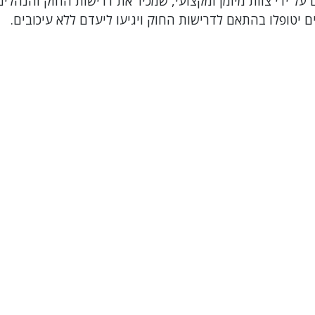
ל ידי צוות מיומן ומקצועי, שמכיר את דרישות החוק והנהלים
 יטופלו בהתאם לדרישות החוק ויגיעו ליעדם ללא עיכובים.