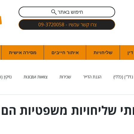
חיפוש באתר
צרו קשר עכשיו - 09-3720058
ין
שליחויות
איתור חייבים
מסירה אישית
נדל"ן (כללי)
הגנת הדייר
שכירות
צוואות ועזבונות
נזיקין (כ
 הגנת הפרטיות ואבטחת מידע
דיני חינוך
רשלנות רפואית
משפט 
תי שליחויות משפטיות הם
חשבים
עמותות
צרכנות
משרד הביטחון
נוטריון (כמתחם ה