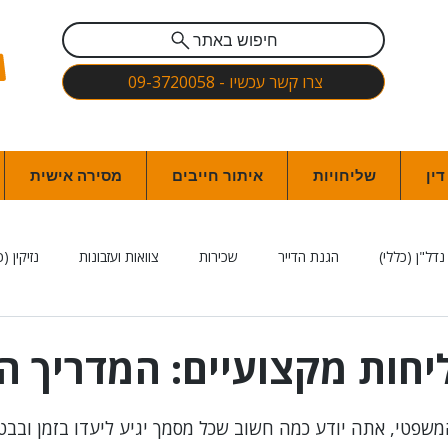
חיפוש באתר
צרו קשר עכשיו - 09-3720058
ין
שליחויות
איתור חייבים
מסירה אישית
נדל"ן (כללי)
הגנת הדייר
שכירות
צוואות ועזבונות
נזיקין (כ
 הגנת הפרטיות ואבטחת מידע
דיני חינוך
רשלנות רפואית
משפט 
יחות מקצועיים: המדריך 
חשבים
עמותות
צרכנות
משרד הביטחון
נוטריון (כמתחם ה
פטי, אתה יודע כמה חשוב שכל מסמך יגיע ליעדו בזמן ובבט