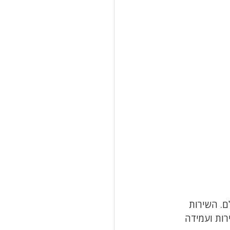
Ug הוא הפתרון המושלם. השירות 
רות ועמידה 