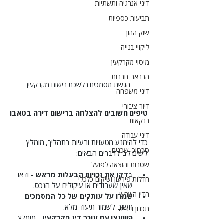
דיני אנרגיה ותשתיות
תביעות כספיות
שוק ההון
ליקויי בנייה
מיסוי מקרקעין
הבראת חברות
הגשת מסמכים בלשכת רישום מקרקעין
דיני משפחה
דיור ציבורי
טיפים חשובים להצלחה ברישום דירה בטאבו
בנקאות
דיני עבודה
כדי להימנע מטעויות ובעיות בתהליך, מומלץ 
סכסוכי שכנים
לשים לב לדברים הבאים:
שטרות והוצאה לפועל
בדקו את זכויות הבעלות מראש
 - ודאו 
חדלות פירעון ושיקום כלכלי
שאין שעבודים או עיקולים על הנכס.
הדין השרעי
שמרו על עותקים של כל המסמכים
 - 
חשוב לשמור תיעוד מלא.
תכנון ובנייה
היוועצו עם עורך דין מקרקעין
 - מומלץ 