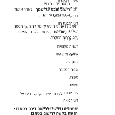
משרד הביטחון
המסמכים שהוגשו.
נוטריון (כמתחם הסמכה)
רישום הנכס על שמך
 - לאחר אישור, 
הנכס רשום על שמך.
דיני קניין ומיטלטלין
דיני הלבנת הון
חשוב לדעת כי התהליך יכול להימשך מספר 
רשלנות מקצועית
שבועות, בהתאם לעומס בלשכת הטאבו 
ולמורכבות המקרה.
צווארון לבן
רשויות מקומיות
אתיקה מקצועית
לשון הרע
איכות הסביבה
ספורט
מיסים
עובדים זרים
לשכת רישום מקרקעין בישראל
דיני רפואה
דיני הגירה ומעמד בישראל
מסמכים נדרשים לרישום דירה בטאבו / 
הגשת בקשה לרישום בטאבו