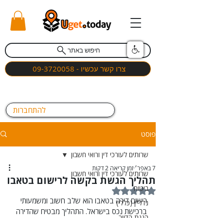
חיפוש באתר
צרו קשר עכשיו - 09-3720058
להתחברות
פוסט
שרותים לעורכי דין ורואי חשבון
7 באפר׳
זמן קריאה 2 דקות
שרותים לעורכי דין ורואי חשבון
תהליך הגשת בקשה לרישום בטאבו
ביטוח
דירוג של NaN מתוך 5 כוכבים
רישום דירה בטאבו הוא שלב חשוב ומשמעותי 
נדל"ן (כללי)
ברכישת נכס בישראל. התהליך מבטיח שהדירה 
הגנת הדייר