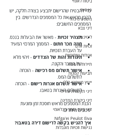
ביטוח לאומי
פנסיות
כדי להבטיח שהרישום יתבצע בצורה חלקה, יש 
להכין מראש את כל המסמכים הנדרשים. בין 
משפט מינהלי
המסמכים החשובים:
דיני צבא
ליטיגציה
תצהיר זכויות
 - מאשר את הבעלות בנכס.
חוזה מכר חתום
 - המסמך המרכזי המעיד 
זכויות אדם
על העברת הזכויות.
אגודות שיתופיות
תעודות זהות של הצדדים
 - זיהוי מלא 
של המוכר והקונה.
תיירות ותעופה
אישור תשלום מס רכישה
 - הוכחה 
תביעות קטנות
לתשלום המס.
ייעוץ משפטי כללי
אישור תשלום אגרות רישום
 - הוכחה 
לתשלום האגרות בטאבו.
דיני תקשורת ומדיה
דיני ביקורת המדינה
הכנת המסמכים מראש חוסכת זמן ומונעת 
דיני מכס וסחר בינלאומי
עיכובים מיותרים.
Nifga'ei Peulot Eiva
איך להגיש בקשה לרישום דירה בטאבו?
נגישות וזכויות מוגבלות