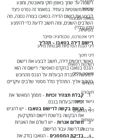
רשומה על שמך באופן חוקי ומאובטח, ומונע 
שכירות
בעיות משפטיות בעתיד. במאמר זה נפרט כיצד 
לבצע את רישום הדירה בטאבו בצורה נכונה, מה 
צוואות ועזבונות
השלבים השונים, ומה חשוב לדעת כדי להימנע 
נזיקין (כללי)
מטעויות.
דיני אינטרנט, טכנולוגיה וסייבר
רישום דירה בטאבו – תהליך
דיני הגנת הפרטיות ואבטחת מידע
דיני חינוך
כאשר רוכשים דירה, חשוב לבצע את רישום 
רשלנות רפואית
הנכס בטאבו בהקדם האפשרי. רישום זה הוא 
משפט פלילי
למעשה העברת הבעלות על הנכס מהרוכש 
הקודם אליך. התהליך כולל מספר שלבים עיקריים:
מכרזים
תעבורה
קבלת תצהיר זכויות
 - מסמך המאשר את 
גישור ופישור
זכויות הבעלות בנכס.
הגשת בקשה לרישום בטאבו
 - יש להגיש 
דיני מחשבים
את הבקשה בלשכת רישום המקרקעין.
עמותות
תשלום אגרות
 - יש לשלם את האגרות 
הנדרשות עבור הרישום.
צרכנות
בדיקת המסמכים
 - הטאבו בודק את 