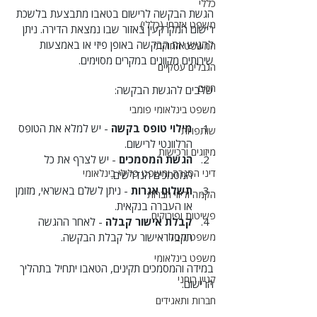
כללי
הגשת הבקשה לרישום בטאבו מתבצעת בלשכת 
משפט אזרחי (כללי)
רישום המקרקעין באזור שבו נמצאת הדירה. ניתן 
להגיש את הבקשה באופן פיזי או באמצעות 
המשפט החוקתי
שירותים מקוונים במקרים מסוימים.
הגבלים עסקיים
חוזים
שלבים להגשת הבקשה:
משפט בינלאומי פומבי
מילוי טופס בקשה
 - יש למלא את הטופס 
שותפויות
הרלוונטי לרישום.
מיזוגים ורכישות
הגשת המסמכים
 - יש לצרף את כל 
דיני הסגרה ומשפט פלילי בינלאומי
המסמכים הנדרשים.
תשלום אגרות
 - ניתן לשלם באשראי, מזומן 
הקמה וליווי חברות
או העברה בנקאית.
פשיטות ופירוקים
קבלת אישור קבלה
 - לאחר ההגשה 
משפט מסחרי
תקבלו אישור על קבלת הבקשה.
משפט בינלאומי
במידה והמסמכים תקינים, הטאבו יתחיל בתהליך 
קניין רוחני
הרישום.
חברות ותאגידים