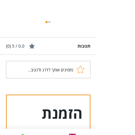
תגובות
0.0 / 5 ‏(0)
מזמינים אותך לדרג ולהגיב...
עורך דין משפט אזרחי: ייצוג
משפטי, הגנה על זכויות
ופתרון סכסוכים אזרחיים
הזמנת 
שליחות 