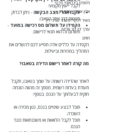
משפט בינלאומי פרטי
לקבל ייעוץ מקצועי.
אלון אוחנה עורך דין
עקבו אחרי מצב הבקשה
 - ניתן לבדוק 
סטטוס דרך אתר הטאבו.
מאיר לנקרי משרד עורכי דין
הקפידו על תשלום מס רכישה במועד
 - 
עורך דין דור אליעז
תשלום זה הוא תנאי לרישום.
חוזים
הקפדה על כללים אלה תסייע לכם להשלים את 
התהליך במהירות וביעילות.
מה קורה לאחר רישום הדירה בטאבו?
לאחר שהדירה רשומה על שמך בטאבו, תקבל 
תעודת בעלות רשמית. מסמך זה מהווה הוכחה 
חוקית לבעלותך על הנכס. בנוסף:
תוכל לבצע שינויים בנכס, כגון מכירה או 
השכרה.
תוכל לקבל הלוואות או משכנתאות כנגד 
הנכס.