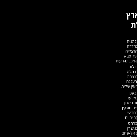
ארץ
ת
נתניה
בחדרה
הרצליה
פר סבא
-מכבים-רעות
בלוד
ברמלה
בנצרת
רעננה
עין עילית
בעכו
באלעד
ד השרון
ת מוצקין
בחריש
יית ים​
ברהט
וש דן
ם אל-פחם