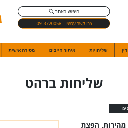
חיפוש באתר
צרו קשר עכשיו - 09-3720058
ין
שליחויות
איתור חייבים
מסירה אישית
שליחות ברהט
ים
 מהירות, הפצת