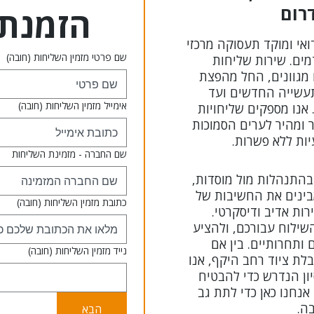
דרום
הזמנת 
ואי ומוקד תעסוקה מרכזי
שם פרטי מזמין השליחות
(חובה)
מים. שירות שליחות
 מגוונים, החל מהפצת
תעשייה החדשים ועד
אימייל מזמין השליחות
(חובה)
 אנו מספקים שליחויות
 ומהיר לערים הסמוכות
ות ללא פשרות.
שם החברה - מזמינת השליחות
ב-UGET.TODAY מיומן בהתנהלות מול מוסדות,
בינים את החשיבות של
כתובת מזמין השליחות
(חובה)
ות אדיב ודיסקרטי.
ילוח עבורכם, ולהציע
ותחרותיים. בין אם
נייד מזמין השליחות
(חובה)
לת ציוד רחב היקף, אנו
יון הנדרש כדי להבטיח
נחנו כאן כדי לתת גב
ה.
הבא