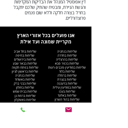
דין אפוסטיל המנהל את הבדיקות המקדימות
והגשת הניירת, ומבטיח שהתיק שלכם יתקבל
בחו"ל בצורה חלקה וללא שום פגמים
פרוצדורליים.
אנו פועלים בכל אזורי הארץ
מקריית שמונה ועד אילת
שליחות בנתניה
שליחות בתל אביב
שליחות בחדרה
שליחות בחיפה
שליחות בהרצליה
שליחות בירושלים
שליחות בכפר סבא
שליחות בבאר שבע
שליחות במודיעין-מכבים-רעות
שליחות בפתח תקווה
שליחות בלוד
שליחות בראשון לציון
שליחות ברמלה
שליחות בנתניה
שליחות בנצרת
שליחות באשדוד
שליחות ברעננה
שליחות בבני ברק
שליחות במודיעין עילית
שליחות בחולון
שליחות בעכו
שליחות בבית שמש
שליחות באלעד
שליחות ברמת גן
שליחות בהוד השרון
שליחות באשקלון
שליחות בקריית מוצקין
שליחות ברחובות
שליחות בחריש
שליחות בבת ים
שליחות בקריית ים​
שליחות בקריית גת
שליחות ברהט
שליחות בעפולה
שליחות בגוש דן
שליחות בנהריה
שליחות באום אל-פחם
שליחות בגבעתיים
שליחות באילת
שליחות בקריית אתא