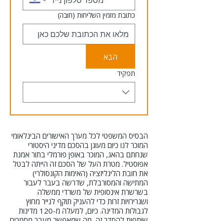
כתובת מזמין השליחות
(חובה)
הבא
תפקיד
הבסיס המשפטי לכל מערך האישורים הבינלאומי
המוכר לנו כיום מעוגן בהסכם מדיני היסטורי
שנחתם בהאג, המוכר באופן פורמלי בתור אמנת
אפוסטיל. מטרת העל של הסכם זה הייתה לבטל
את חובת הליגליזציה (האימות הקונסולרי)
המתישה והמסורבלת, שדרשה בעבר לעבור
בשרשרת אינסופית של משרדי ממשלה
ושגרירויות זרות כדי להעניק תוקף לנייר מחוץ
לגבולות המדינה. כיום, למעלה מ-120 מדינות
שותפות להסדר זה, מה שמאפשר מעבר מסמכים