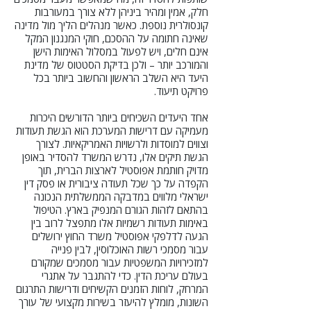
חלק, אמין ומהיר ביניהן ללא צורך במעורבות
קונסולרית נוספת. כאשר מנהלים הליך מול מדינה
שאינה חתומה על ההסכם, חוקי המנגנון המקל
אינם חלים, ויש לפעול במסלול האימות הישן
והמורכב יותר – ולכן בדיקת הסטטוס של מדינת
היעד היא השלב הראשון והחשוב ביותר בכל
פרויקט תיעוד.
אחד היעדים השכיחים ביותר הדורשים היכרות
מעמיקה עם דרישות המערכת הוא הגשת תעודות
וצווים למוסדות ולרשויות האמריקאיות. לצורך
הגשת תיקים אלו, נדרש המשרד להסדיר באופן
מדויק חותמת אפוסטיל לארצות הברית, תוך
הקפדה על כך שכל תעודה ציבורית או פסק דין
ישראלי מלווים במדבקה הממשלתית הנכונה
בהתאם לזהות הגורם המנפיק בארץ. הטיפול
באימות תעודות רשמיות אלו מתפצל לרוב בין
הגעה לדלפקי אפוסטיל משרד החוץ ירושלים
עבור מסמכי רשות האוכלוסין, לבין פנייה
למזכירויות המשפטיות עבור מסמכים שמקורם
בעולם עריכת הדין. כדי להתגבר על אתגרי
המרחק, לוחות הזמנים הקשיחים ודרישות התרגום
השונות, מומלץ להיעזר בשירות מקצועי של עורך