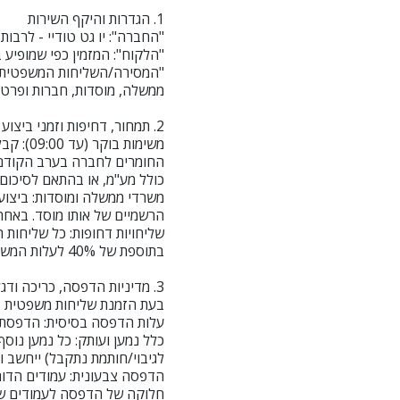
1. הגדרות והיקף השירות
"החברה": יו גט טודיי - לרבות 
"הלקוח": המזמין כפי שמופיע
ממשלה, מוסדות, חברות ופרטיי
2. תמחור, דחיפות וזמני ביצוע (SLA)
משימות
כולל מע"מ, או בהתאם לסיכום 
משרדי ממשלה ומוסדות: ביצוע 
הרשמיים של אותו מוסד. באחר
שליחויות דחופות: כל שליחות 
בתוספת של 40% לעלות המשלוח הבסיסית.
3. מדיניות הדפסה, כריכה ודגלול (בכפוף להזמנת שליחות – ללא שליחות יתומחר כל שירות בנפרד)
בעת הזמנת שליחות משפטית ד
עלות הדפסה בסיסית: הדפסת מ
כלל נמען ועותק: כל נמען נוס
לגיבוי/חותמת נתקבל) ייחשב ו
חלוקה של הדפסה לעמודים שח