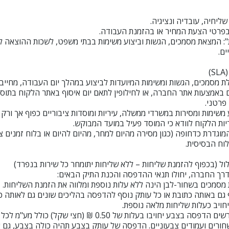
שליחיה, עובדיה ונציגיה.
 בפרטי הצעת המחיר או בהזמנת העבודה.
ם.
 בוקר (עד 09:00): קבלת מסמכים, הגשות ומשימות המיועדות לביצוע במהלך יום העבודה, 
פרטני.
משימות ומסירות במשרדי ממשלה, עיריות ומוסדות ציבוריים כפוף אך ורק
יות הלקוח לוודא כי המוסד פעיל במועד המבוקש.
המוגדרת כדחופה (כגון מסירה מהיום למחר, מהיום להיום או בלוח זמנים
רך החברה, יחולו תנאי ההדפסה והכנת התיק הבאים:
סמכים בשחור-לבן הינה ללא עלות נוספת ומלווה את הזמנת השליחות.
ף גם באותה כתובת או כל עותק נוסף להדפסה בהליכים שונים גם לאותה כ
יחויב כעלות שליחות מלאה נוספת.
הדפסה צבעונית: עמודים הדורשים הדפסה בצבע יחויבו בעלות של .50
ורים ועמודים צבעוניים. הדפסה של עותק בצבע תהיה כולה בצבע, גם 