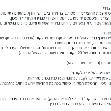
דדי):
 ולשכות ההוצל"פ: יודפסו על צד אחד בלבד של הדף, בהתאם לתקנות ה
וצל"פ: המסמכים יודפסו בפורמט דו-צדדי כברירת מחדל לחיסכון.
/התיקים ודגלול נספחים כלולים במחיר השירות ואינם כרוכים בתשלום נ
ו מוכן: במידה ושליח הגיע לאסוף חומר מהלקוח (או מנקודת האיסוף שנק
ורי מסירה, יחל חיוב בגין זמן המתנה.
ת תחויב כשעה שלמה של המתנה).​
 שסופקה על ידי הלקוח):
באופן מיידי עד לקבלת כתובת מעודכנת בכתב מהלקוח.
 בגין ניסיון המסירה המקורי. טיפול בכתובת החדשה ייחשב ויחויב כהזמנת
סירה בהדבקה" (בכפוף להוראות החוק) או יתעד את דבר הסירוב בצורה
 המקרה נחשב כביצוע מסירה מוצלח כדין.