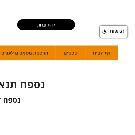
להתחברות
נגישות
דף הבית
טפסים
הדפסת מסמכים לעורכי ד
נספח תנאי
נספח ז