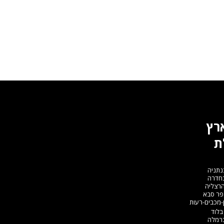
ארץ
ת
נתניה
בחדרה
הרצליה
פר סבא
-מכבים-רעות
בלוד
ברמלה