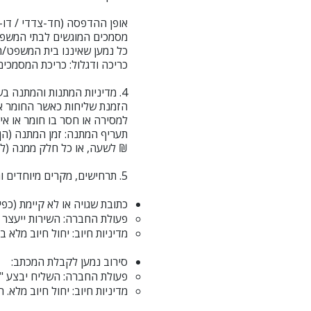
אופן ההדפסה (חד-צדדי / דו-צ
מסמכים המוגשים לבתי המשפט
כל נמען שאיננו בית המשפט/ה
כריכה ודגלול: כריכת המסמכים
4. מדיניות המתנות והמתנה בשטח
הזמנת שליחות כאשר החומר אינ
למסירה או חסר בו חומר או איש
₪ לשעה, או כל חלק ממנה (לדוגמה: המתנה של 20 דקו
5. תרחישים, מקרים מיוחדים ותגובות (מדיניות חיוב בביצוע)
כתובת שגויה או לא קיימת (כפי
פעולת החברה: השירות ייעצר 
מדיניות חיוב: יחול חיוב מלא
סירוב נמען לקבלת המכתב:
פעולת החברה: השליח יבצע "מ
מדיניות חיוב: יחול חיוב מלא.