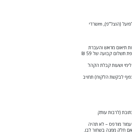
"המסירה/השליחות המשפטית": המצאת מסמכים, הגשות וביצוע משימות בבתי משפט, לשכות ההוצאה לפועל (הוצל"פ), mשרדי
מחייבות תיאום מראש והעברת
החומרים לחברה בערב הקודם באמצעות אתר החברה, או לחילופין לתאם יום איסוף באתר הלקוח בתוספת תשלום קבועה של 59 ₪
 לימי ושעות קבלת הקהל
 צפוף לבקשת הלקוח) תחויב
תובת (לרבות עותק
0 ₪ (חצי שקל) כולל מע"מ לכל עמוד מודפס – לא תהיה
אם חלק ממנה בשחור לבן.