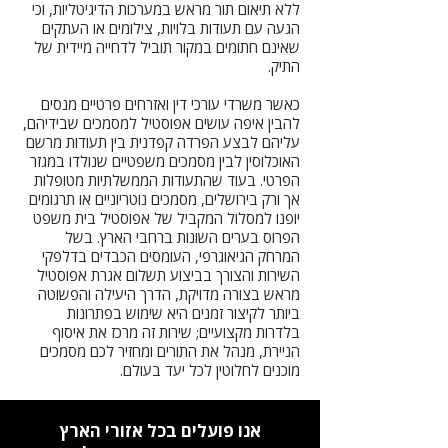
ללא תיאום תור מראש במערכות הדיגיטליות, וכי
הגעה עם תעודות בלויות, צילומים או העתקים
שאינם חתומים במקור תוביל לדחייה מיידית של
התיק.
כאשר משרדי עורכי דין ואזרחים פרטיים מנסים
להבין איפה עושים אפוסטיל למסמכים שבידיהם,
עליהם לבצע הפרדה קפדנית בין תעודות מרשם
האוכלוסין לבין מסמכים משפטיים שנולדו במגזר
הפרטי. בעוד שהתעודות הממשלתיות מטופלות
אך ורק בירושלים, מסמכים נוטריוניים או תרגומים
יופנו למסלול המקביל של אפוסטיל בית משפט
הפרוס בערים השונות ברחבי הארץ. בשל
המרחק הגיאוגרפי, העומסים הכבדים בדלפקי
השירות והצורך בביצוע תשלום אגרת אפוסטיל
מראש בצורה מדויקת, הדרך היעילה והפשוטה
ביותר לקיצור זמנים היא שימוש בפתרונות
בלדרות מקצועיים; שירות זה מרכז את איסוף
הניירת, מנהל את התורים ומחזיר לכם מסמכים
מוכנים לחלוטין לכל יעד בעולם.
אנו פועלים בכל אזורי הארץ