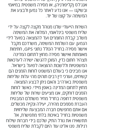
אנג'לס (קליפורניה), או מסירה משפטית במיאמי
ובשיקגו — אנו נדע לאתר כל נמען ולבצע את
המשימה על קוצו של יוד.
השירות הייעודי שלנו מנוהל מקצה לקצה על ידי
שליח משפטי בינלאומי, המלווה את המשימה
משלב קבלת החומרים ועד להמצאה בפועל לידי
הנמען. עם השלמת המשימה, משרדכם מקבל
אישור מסירה בחו"ל הכולל נתוני GPS, חתימות
מאומתות ואישור מסירה מחוץ לתחום המדינה
תצהיר חתום כדין, המוכן להגשה ישירה לערכאות
המשפטיות וללשכות ההוצאה לפועל בישראל.
אנו מבינים כי בעולם המשפט לוחות הזמנים הם
קשיחים, ועורכי דין רבים תוהים מהי עלות שליחות
משפטית בארה"ב והאם ניתן לבצע המצאה
מחוץ לתחום המדינה באופן מיידי. כאשר לוחות
הזמנים דוחקים, אנו מציעים שירות של שליחות
משפטית דחופה בחו"ל מחיר משתלם המבטיח
העברת מסמכים מהירה, יעילה ונקייה מכשלים.
אם אתם מחפשים חברה המבצעת שליחויות
משפטיות בחו"ל באיכות בלתי מתפשרת, אל
תתשאירו את גורל התיק שלכם בידי חברות שילוח
רגילות. פנו אלינו עוד היום לקבלת שליח משפטי