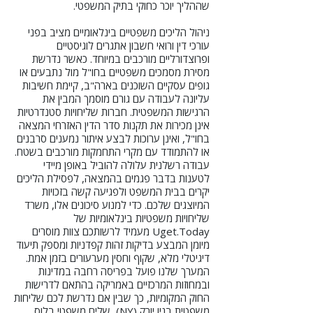
שההליך יוכר כחוקי בתיק המשפטי.
ניהול הליכים משפטיים בינלאומיים מציב בפני
עורכי דין ורואי חשבון אתגרים לוגיסטיים
ופרוצדורליים מורכבים במיוחד. כאשר נדרשת
מסירת מסמכים משפטיים בחו"ל מול נתבעים או
גופים עסקיים השוכנים בארה"ב, קיימת חשיבות
עליונה לעבודה עם גורם מוסמך המבין את
הרגישות המשפטית. חברות שליחויות סטנדרטיות
אינן מכירות את תקנות סדר הדין האזרחי המצאה
בחו"ל, ואינן ערוכות לבצע איתור נמענים סרבנים
או להתמודד עם מקרי התחמקות מורכבים בשטח.
עבודה רשלנית עלולה להוביל באופן מיידי
לטענות בדבר פגמים בהמצאה, לפסילת הליכים
יקרים בבית המשפט ולפגיעה קשה בזכויות
המיוצגים שלכם. כדי למנוע סיכונים אלו, משרד
שליחויות משפטיות בינלאומיות של
Uget.Today מעמיד לרשותכם צוות מוסרים
מיומן המבצע בדיקות זהות קפדניות ומספק תיעוד
דיגיטלי מלא, שקוף וחסין מערעורים בזמן אמת.
המערך שלנו פועל בפריסה רחבה במדינות
ובמחוזות המרכזיים באמריקה בהתאם לדרישות
החוק המקומיות, כך שבין אם נדרשת לכם שליחות
משפטית בניו יורק (NY), שליח משפטי בלוס