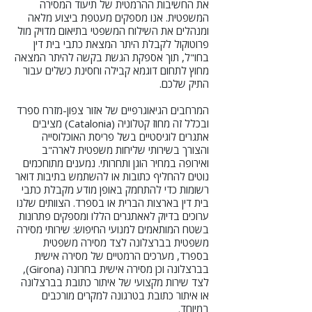
את החשיבות ההרמטית של תיעוד המסירה
המשפטית. אנו מספקים מעטפת ביצוע מלאה
ומנהלים את השילוח המשפטי בתיאום מדויק מול
פרוטוקול לקבלת היתר המצאת כתבי בית דין
בחו"ל, תוך אספקת הגשת בקשה להיתר המצאה
מחוץ לתחום דוגמא קבילה וחסינת כשלים עבור
התיק שלכם.
המרחבים הגיאוגרפיים של אזור צפון-מזרח ספרד
ובכלל זה מחוז קטלוניה (Catalonia) מציבים
אתגרים לוגיסטיים בשל פריסת האוכלוסייה
והצורך בשירותי שליחות משפטית לארה"ב
ואירופה במחיר הוגן ותחרותי. נמענים מתוחכמים
נוטים להחליף כתובות או להשתמש בתיבות דואר
רשומות כדי להתחמק באופן מודע מקבלת כתבי
בית דין בארצות הברית או בספרד. הצוותים שלנו
ערוכים בדיוק לאאתגרים הללו ומספקים פתרונות
בשטח המותאמים למנועי החיפוש: שירותי מסירה
משפטית בברצלונה לצד מסירה משפטית
בספרד, מערכים הרמטיים של מסירה אישית
בברצלונה וכן מסירה אישית בחרונה (Girona),
לצד שירות מקצועי של איתור כתובת בברצלונה
או איתור כתובת בטרגונה למקרים מורכבים
במיוחד.