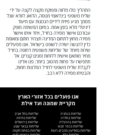
התהליך כולו מלווה ומפוקח מקצה לקצה על ידי
שליח משפטי בינלאומי מנוסה, הדואג לוודא שכל
מסמך מגיע פיזית לידיים הנכונות עם תיעוד
דיגיטלי מלא בזמן אמת. בסיום המשימה מופק
עבורכם אישור מסירה בחו"ל, ויחד איתו אישור
מסירה מחוץ לתחום המדינה תצהיר חתום ומאומת
כדין להגשה ישירה לשופט בישראל. אנו מפעילים
שירות מיוחד של שליחות משפטית דחופה בחו"ל
מחיר מותאם אישית ללוחות זמנים קצרים. אל
תתפשרו על פחות מהטוב ביותר; פנו אלינו
לקבלת שליח משפטי לחו"ל המלצות חמות,
והבטיחו מסירה ללא רבב.
אנו פועלים בכל אזורי הארץ
מקריית שמונה ועד אילת
שליחות בנתניה
שליחות בתל אביב
שליחות בחדרה
שליחות בחיפה
שליחות בהרצליה
שליחות בירושלים
שליחות בכפר סבא
שליחות בבאר שבע
שליחות במודיעין-מכבים-רעות
שליחות בפתח תקווה
שליחות בלוד
שליחות בראשון לציון