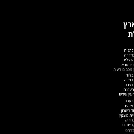
ארץ
ת
נתניה
בחדרה
הרצליה
פר סבא
-מכבים-רעות
בלוד
ברמלה
בנצרת
רעננה
עין עילית
בעכו
באלעד
ד השרון
ת מוצקין
בחריש
יית ים​
ברהט