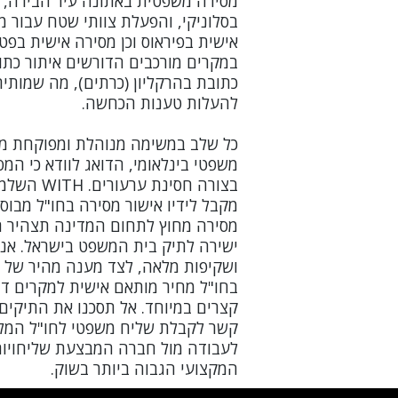
מסירה משפטית באתונה עיר הבירה, 
בסלוניקי, והפעלת צוותי שטח עבור מס
אישית בפיראוס וכן מסירה אישית בפט
במקרים מורכבים הדורשים איתור כתובת
כתובת בהרקליון (כרתים), מה שמותיר
להעלות טענות הכחשה.
כל שלב במשימה מנוהלת ומפוקחת מק
משפטי בינלאומי, הדואג לוודא כי המ
בצורה חסינת
מקבל לידיו אישור מסירה בחו"ל מבוסס
מסירה מחוץ לתחום המדינה תצהיר ח
ישירה לתיק בית המשפט בישראל. אנו 
ושקיפות מלאה, לצד מענה מהיר של 
בחו"ל מחיר מותאם אישית למקרים ד
קצרים במיוחד. אל תסכנו את התיקים
קשר לקבלת שליח משפטי לחו"ל המלצ
לעבודה מול חברה המבצעת שליחויות
המקצועי הגבוה ביותר בשוק.