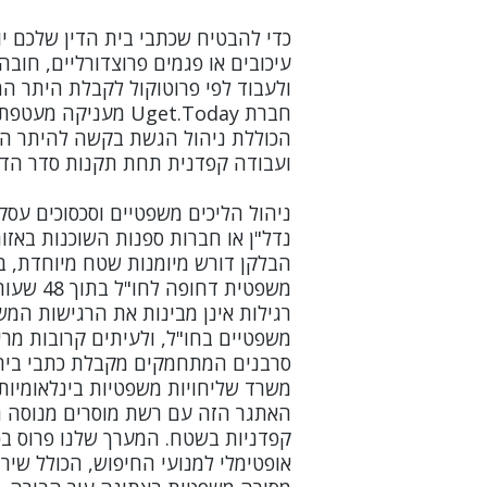
כדי להבטיח שכתבי בית הדין שלכם י
עיכובים או פגמים פרוצדורליים, חוב
ולעבוד לפי פרוטוקול לקבלת היתר המ
חברת Uget.Today מעני
הכוללת ניהול הגשת בקשה להיתר ה
ועבודה קפדנית תחת תקנות סדר הדי
ניהול הליכים משפטיים וסכסוכים עסק
נדל"ן או חברות ספנות השוכנות באזו
הבלקן דורש מיומנות שטח מיוחדת, 
משפטית דחו
רגילות אינן מבינות את הרגישות המ
משפטיים בחו"ל, ולעיתים קרובות מרי
סרבנים המתחמקים מקבלת כתבי בית די
האתגר הזה עם רשת מוסרים מנוסה 
קפדניות בשטח. המערך שלנו פרוס ב
אופטימלי למנועי החיפוש, הכולל שירו