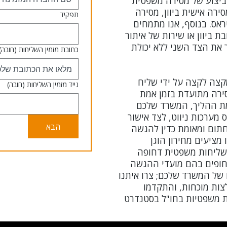
ביצוע של מסירה משפטית
ירה אישית ביוון, מסירה
תפקיד
ראס. בנוסף, אנו מתמחים
 ביוון או שירות של איתור
 את הצד השני ללא יכולת
כתובת מזמין השליחות
(חובה)
צה לקצה על ידי שליח
נייד מזמין השליחות
(חובה)
סירה מתועדת בזמן אמת
 ערעורים. WITH השלמת ההליך, המשרד שלכם
 מערכות ניווט, לצד אישור
הבא
תום ומאומת כדין להגשה
מציעים מחירון הוגן
שליחות משפטית דחופה
חופים בהם מועדי ההגשה
 של המשרד שלכם; צרו איתנו
ות מוכחות, והתקדמו
 משפטיות בחו"ל בסטנדרט