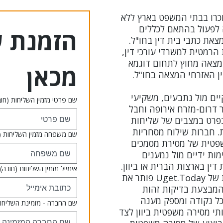
וכרו בבתי המשפט בארץ ללא
ה לפעול בהתאם לכללים
צאת כתבי בית דין בחו"ל.
קה מעטפת הרמטית למשרדי עורכי דין,
מצאה מחוץ לתחום דוגמא
מכאן
ן האזרחי המצאה בחו"ל.
יים מול נתבעים, משקיעי
שם פרטי מזמין השליחות
(חוב
ר דרום-מזרח אירופה וחבל
בפרט במצבים של שליחות
פה לחו"ל בתוך 48 שעות. חברות שילוח מסחריות
שם משפחה מזמין השליחות
(
שפטית של מסירת מסמכים
מות ידיים מול נמענים
ן בארצות הברית או ביוון.
אימייל מזמין השליחות
(חובה)
משרד שליחויות משפטיות בינלאומיות של Uget.Today פותר את
המבצעת בדיקות זהות
כל נקודה ומספק מענה
שם החברה - מזמינת השליחו
תי מסירה משפטית ביוון לצד