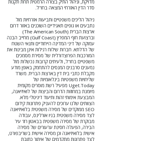
מדויקת, וניהול התיק בצורה הרמטית תחת תקנות
סדר הדין האזרחי המצאה בחו"ל.
ניהול הליכים משפטיים ותביעות אזרחיות מול
נתבעים או גופים תאגידיים השוכנים באזור דרום
ארצות הברית (The American South)
וברצועת חוף המפרץ (Gulf Coast) מחייב הבנה
עמוקה של דיני המדינה הייחודיים ותנאי השטח
של הדלתא. חברות שילוח רגילות אינן מבינות את
המורכבות הפרוצדורלית של מסירת מסמכים
משפטיים בחו"ל, ולעיתים קרובות נכשלות מול
נמענים סרבנים המנסים להתחמק באופן מודע
מקבלת כתבי בית דין בארצות הברית. משרד
שליחויות משפטיות בינלאומיות של
Uget.Today מפעיל רשת מוסרים מקומית
מיומנת במחוזות הדרום והביצות של לואיזיאנה,
המבצעת אימותי זהות ותיעוד דיגיטלי מלא.
הצוותים שלנו ערוכים להעניק פתרונות קידום
SEO ממוקדים של מסירה משפטית בלואיזיאנה
לצד מסירה משפטית בניו אורלינס, עבודה
מבוקרת של מסירה משפטית בבאטון רוז' עיר
הבירה, הפעלה חסינת ערעורים של מסירה
אישית בלואיזיאנה וכן מסירה אישית בשריבפורט,
לצד פתרונות מתקדמים של איתור כתובת