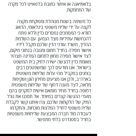
בלואיזיאנה או איתור כתובת בלפאייט לכל מקרה
של התחמקות.
כל משימה בשטח מנוהלת ומפוקחת מקצה
לקצה על ידי שליח משפטי בינלאומי, הדואג
לוודא כי המסמכים נמסרים כדין וללא פתח
להכחשות עתידיות מצד הנמען. עם השלמת
ההליך, משרד עורכי הדין שלכם מקבל לידיו
אישור מסירה בחו"ל חתום ומגובה בנתוני מיקום,
לצד אישור מסירה מחוץ לתחום המדינה תצהיר
מאומת כדין להגשה ישירה לתיק בית המשפט
בישראל. אנו מודעים לכך שמשפטנים רבים
בוחנים במקביל מהי עלות שליחות משפטית
בארה"ב, ולכן אנו מציעים מחירון הוגן ושקיפות
מלאה, לצד מענה דחוף של שליחות משפטית
דחופה בחו"ל מחיר מותאם אישית למקרים בהם
מועדי ההגשה קצרים במיוחד. אל תסכנו את גורל
התיק של הלקוחות שלכם; צרו איתנו קשר לקבלת
שליח משפטי לחו"ל המלצות מוכחות, והתקדמו
לעבודה מול חברה המבצעת שליחויות משפטיות
בחו"ל בסטנדרט בלתי מתפשר.