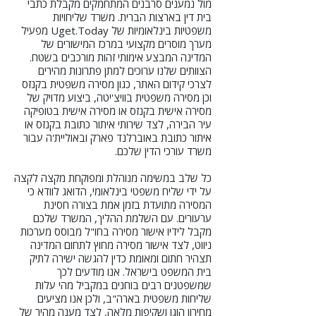
מול נמענים סרבנים המתחמקים מקבלת כתבי
בית דין בארצות הברית. משרד שליחויות
משפטיות בינלאומיות של Uget.Today מפעיל
מערך מוסרים מקצועי במרכז המישורים של
המדינה המבצע אימותי זהות מורכבים בשטח.
הצוותים שלנו ערוכים למתן פתרונות מהירים
לצרכי קידום האתר, כגון מסירה משפטית בקנזס
וכן מסירה משפטית בוויצ'יטה, ביצוע מדויק של
מסירה אישית בקנזס או מסירה אישית בטופיקה
עיר הבירה, לצד שירותי איתור כתובת בקנזס או
איתור כתובת באוברלנד פארק ובאוליית'ה עבור
משרד עורכי הדין שלכם.
כל שלב במשימה מנוהלת ומפוקחת מקצה לקצה
על ידי שליח משפטי בינלאומי, הדואג לוודא כי
המסירה מתועדת בזמן אמת בצורה חסינת
ערעורים. עם השלמת ההליך, המשרד שלכם
מקבל לידיו אישור מסירה בחו"ל מבוסס מערכות
ניווט, לצד אישור מסירה מחוץ לתחום המדינה
תצהיר חתום ומאומת כדין להגשה ישירה לתיק
בית המשפט בישראל. אנו מודעים לכך
שמשפטנים רבים בוחנים במקביל מהי עלות
שליחות משפטית בארה"ב, ולכן אנו מציעים
מחירון הוגן ושקיפות מלאה, לצד מענה מהיר של