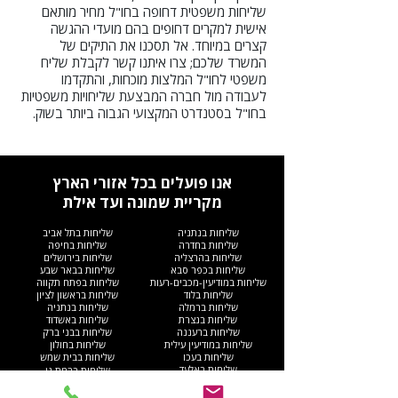
שליחות משפטית דחופה בחו"ל מחיר מותאם
אישית למקרים דחופים בהם מועדי ההגשה
קצרים במיוחד. אל תסכנו את התיקים של
המשרד שלכם; צרו איתנו קשר לקבלת שליח
משפטי לחו"ל המלצות מוכחות, והתקדמו
לעבודה מול חברה המבצעת שליחויות משפטיות
בחו"ל בסטנדרט המקצועי הגבוה ביותר בשוק.
אנו פועלים בכל אזורי הארץ
מקריית שמונה ועד אילת
שליחות בנתניה
שליחות בתל אביב
שליחות בחדרה
שליחות בחיפה
שליחות בהרצליה
שליחות בירושלים
שליחות בכפר סבא
שליחות בבאר שבע
שליחות במודיעין-מכבים-רעות
שליחות בפתח תקווה
שליחות בלוד
שליחות בראשון לציון
שליחות ברמלה
שליחות בנתניה
שליחות בנצרת
שליחות באשדוד
שליחות ברעננה
שליחות בבני ברק
שליחות במודיעין עילית
שליחות בחולון
שליחות בעכו
שליחות בבית שמש
שליחות באלעד
שליחות ברמת גן
שליחות בהוד השרון
שליחות באשקלון
שליחות בקריית מוצקין
שליחות ברחובות