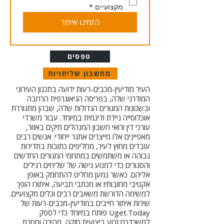
מקצועיים
*
הזמינו איתור
טפסים
מחשבון שליחויות
העיר מודיעין-מכבים-רעות ידועה בתכנון העירוני
המודרני שלה, בפריסה הגיאוגרפית הרחבה
ובשכונות המגורים הגדולות שלה, שבהן מתגוררת
אוכלוסייה ניידת ודינמית במיוחד. עבור משרדי
עורכי דין ורואי חשבון המנהלים תיקים באזור,
מאפיינים אלו מייצרים אתגר ייחודי: אנשים רבים
עובדים מחוץ לעיר, מחליפים כתובות בתדירות
גבוהה או משתמשים במתחמי המגורים החדשים
והסגורים כדי למנוע גישה של שליחים רגילים
אליהם. כאשר נמען מחליט להתחמק באופן
אקטיבי מחובותיו או מכתבי תביעה, איתורו הופך
למשימה הדורשת משאבים רבים וכלים מקצועיים.
שירות איתור חייבים במודיעין-מכבים-רעות של
Uget.Today פותח במיוחד כדי לספק
למשרדכם זרוע ביצועית חזקה, מהירה וחסרת