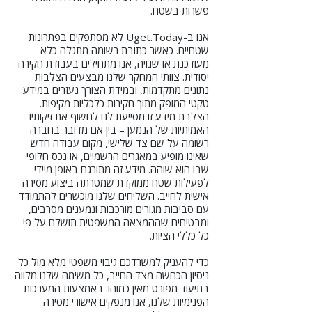
פשרות בשטח.
אנו ב-Uget.Today לא מסתפקים בפתרונות
שטחיים. כאשר כתובת רשומה מתגלה כלא
מעודכנת או שגויה, אנו מתחילים בעבודת חקירה
יסודית. צוותי המחקר שלנו מבצעים הצלבות
נתונים מתקדמות, ובמידת הצורך נעזרים במידע
טקטי המופק מתוך חקירות כלכליות מקיפות.
הצלבת מידע זו מסייעת לנו לחשוף את זיקותיו
האמיתיות של הנמען – בין אם מדובר בחברה
רשומה על שם צד שלישי, מקום עבודה חדש
שאינו מופיע במאגרים הרשמיים, או נכס חלופי
שבו הוא שוהה. מידע זה מתורגם באופן מיידי
לפעילות שטח ממוקדת שמטרתה ביצוע מסירה
אישית לחייב. השליחים שלנו מוכשרים להתמודד
עם סביבות מגורים מורכבות ונמענים מסרבים,
ומבטיחים שההמצאה המשפטית תושלם על פי
כל כללי הציות.
כדי להעניק למשרדכם גיבוי משפטי מלא מול כל
ניסיון הכחשה מצד החייב, כל משימה שלנו מלווה
בתיעוד מפורט מאין כמוהו. באמצעות המערכות
הפנימיות שלנו, אנו מנפקים אישורי מסירה