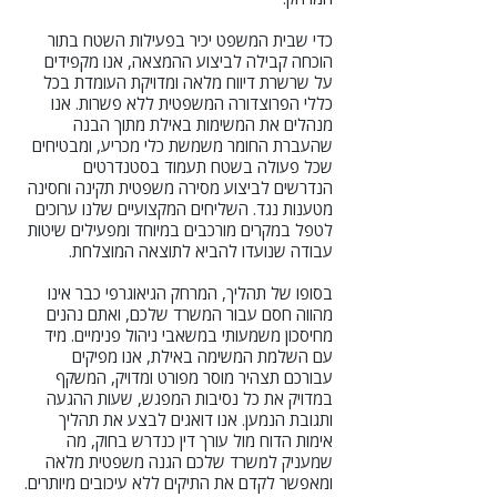
כדי שבית המשפט יכיר בפעילות השטח בתור
הוכחה קבילה לביצוע ההמצאה, אנו מקפידים
על שרשרת דיווח מלאה ומדויקת העומדת בכל
כללי הפרוצדורה המשפטית ללא פשרות. אנו
מנהלים את המשימות באילת מתוך הבנה
שהעברת החומר משמשת כלי מכריע, ומבטיחים
שכל פעולה בשטח תעמוד בסטנדרטים
הנדרשים לביצוע מסירה משפטית תקינה וחסינה
מטענות נגד. השליחים המקצועיים שלנו ערוכים
לטפל במקרים מורכבים במיוחד ומפעילים שיטות
עבודה שנועדו להביא לתוצאה המוצלחת.
בסופו של תהליך, המרחק הגיאוגרפי כבר אינו
מהווה חסם עבור המשרד שלכם, ואתם נהנים
מחיסכון משמעותי במשאבי ניהול פנימיים. מיד
עם השלמת המשימה באילת, אנו מפיקים
עבורכם תצהיר מוסר מפורט ומדויק, המשקף
במדויק את כל נסיבות המפגש, שעות ההגעה
ותגובת הנמען. אנו דואגים לבצע את תהליך
אימות הדוח מול עורך דין כנדרש בחוק, מה
שמעניק למשרד שלכם הגנה משפטית מלאה
ומאפשר לקדם את התיקים ללא עיכובים מיותרים.