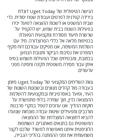
הגישה הטיפולית של Uget.Today דוגלת
בירידה קפדנית לפרטים ועבודת שטח יסודית. כדי
שבית המשפט או לשכות ההוצאה לפועל יכירו
בפעילות השטח בבית שמש, יש להקפיד על
שרשרת תיעוד מסודרת ומקצועית הפועלת
בכפיפות מלאה אל כללי הפרוצדורה. מיד עם
השלמת המשימה, אנו מפיקים עבורכם דוח מקיף
המפרט את נסיבות הביקור ותגובת הנמען
בכתובת, ומבטיחים שכל הפעילות תשמש בסיס
איתן עבור מסירה משפטית תקינה וחסינה מפני
ערעורים.
צוות השליחים המקצועי של Uget.Today מיומן
בעבודה מול קהלים מגוונים ובשכונות השונות של
העיר, ופועל באסרטיביות ובמקצועיות להשלמת
ההמצאה כדין, תוך שמירה בלתי מתפשרת על
חוקיות ההליך. אנו ערוכים לטפל במקרי סרבנות
מורכבים ומפעילים שיטות עבודה מוכחות שנועדו
להביא לתוצאה המוצלחת של ההמצאה
המשפטית גם בתנאים מאתגרים. השותפות
הלוגיסטית איתנו מאפשרת למשרד שלכם לקצר
משמעותית את זמני ההמתנה בהליכי הגבייה,