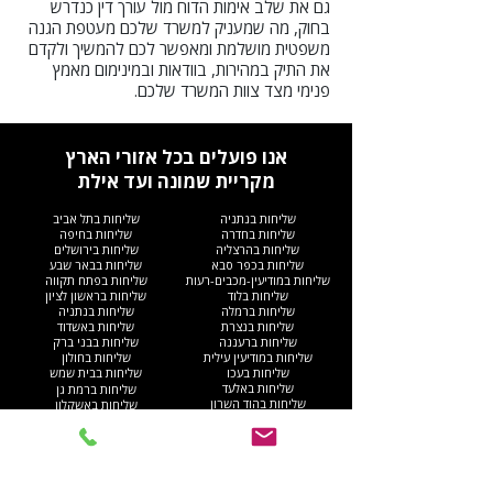
גם את שלב אימות הדוח מול עורך דין כנדרש
בחוק, מה שמעניק למשרד שלכם מעטפת הגנה
משפטית מושלמת ומאפשר לכם להמשיך ולקדם
את התיק במהירות, בוודאות ובמינימום מאמץ
פנימי מצד צוות המשרד שלכם.
אנו פועלים בכל אזורי הארץ
מקריית שמונה ועד אילת
שליחות בנתניה
שליחות בתל אביב
שליחות בחדרה
שליחות בחיפה
שליחות בהרצליה
שליחות בירושלים
שליחות בכפר סבא
שליחות בבאר שבע
שליחות במודיעין-מכבים-רעות
שליחות בפתח תקווה
שליחות בלוד
שליחות בראשון לציון
שליחות ברמלה
שליחות בנתניה
שליחות בנצרת
שליחות באשדוד
שליחות ברעננה
שליחות בבני ברק
שליחות במודיעין עילית
שליחות בחולון
שליחות בעכו
שליחות בבית שמש
שליחות באלעד
שליחות ברמת גן
שליחות בהוד השרון
שליחות באשקלון
שליחות בקריית מוצקין
שליחות ברחובות
שליחות בחריש
שליחות בבת ים
שליחות בקריית ים​
שליחות בקריית גת
שליחות ברהט
שליחות בעפולה
שליחות בגוש דן
שליחות בנהריה