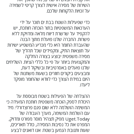
השירות של מסירה אישית לצורך קריטי לשמירה
על זכויות הלקוחות שלכם.
כדי שפעילות השטח בבת ים תוכר על ידי
הערכאות המשפטיות בתור הוכחה חותכת, יש
להקפיד על שרשרת דיווח מלאה ומדויקת ללא
פשרות. החברה שלנו פועלת מתוך הבנה
שהעברת החומר היא כלי מכריע המשפיע ישירות
על תוצאות התיק, ומקפידים שכל תהליך של
מסירה משפטית יבוצע בצורה החלקה
והמקצועית ביותר על פי כל כללי הציות. השליחים
שלנו פועלים באסרטיביות ובשיקול דעת,
ומבצעים ביקורים חוזרים בשעות משתנות של
היום במידת הצורך כדי לוודא שהחומר מופקד
ליעדו.
ההצלחה של הפעילות בשטח מבוססת על
היכולת לספק הוכחה משפטית חותכת המעידה כי
המשימה הושלמה ללא שום פגם פרוצדורלי. מיד
עם השלמת המשימה, מערך העבודה של
Uget.Today מפיק תצהיר מוסר מפורט ומדויק,
המפרט את כל נסיבות המסירה, כולל תאריכים,
שעות ותגובת הנמען בשטח. אנו דואגים לבצע