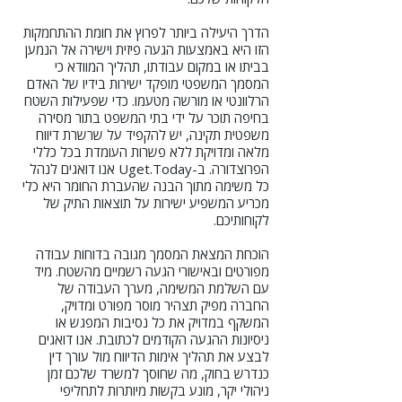
הדרך היעילה ביותר לפרוץ את חומת ההתחמקות
הזו היא באמצעות הגעה פיזית וישירה אל הנמען
בביתו או במקום עבודתו, תהליך המוודא כי
המסמך המשפטי מופקד ישירות בידיו של האדם
הרלוונטי או מורשה מטעמו. כדי שפעילות השטח
בחיפה תוכר על ידי בתי המשפט בתור מסירה
משפטית תקינה, יש להקפיד על שרשרת דיווח
מלאה ומדויקת ללא פשרות העומדת בכל כללי
הפרוצדורה. ב-Uget.Today אנו דואגים לנהל
כל משימה מתוך הבנה שהעברת החומר היא כלי
מכריע המשפיע ישירות על תוצאות התיק של
לקוחותיכם.
הוכחת המצאת המסמך מגובה בדוחות עבודה
מפורטים ובאישורי הגעה רשמיים מהשטח. מיד
עם השלמת המשימה, מערך העבודה של
החברה מפיק תצהיר מוסר מפורט ומדויק,
המשקף במדויק את כל נסיבות המפגש או
ניסיונות ההגעה הקודמים לכתובת. אנו דואגים
לבצע את תהליך אימות הדיווח מול עורך דין
כנדרש בחוק, מה שחוסך למשרד שלכם זמן
ניהולי יקר, מונע בקשות מיותרות לתחליפי