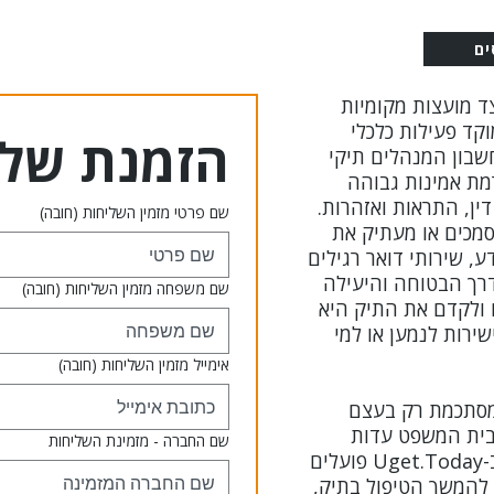
ם
ד מועצות מקומיות
קד פעילות כלכלי
הזמנת שלי
חשבון המנהלים תיקי
רמת אמינות גבוהה
ין, התראות ואזהרות.
שם פרטי מזמין השליחות
(חובה)
מכים או מעתיק את
, שירותי דואר רגילים
רך הבטוחה והיעילה
שם משפחה מזמין השליחות
(חובה)
ם ולקדם את התיק היא
רות לנמען או למי
אימייל מזמין השליחות
(חובה)
מסתכמת רק בעצם
בית המשפט עדות
שם החברה - מזמינת השליחות
חותכת שההליך בוצע ללא דופי. אנו ב-Uget.Today פועלים
להמשך הטיפול בתיק,