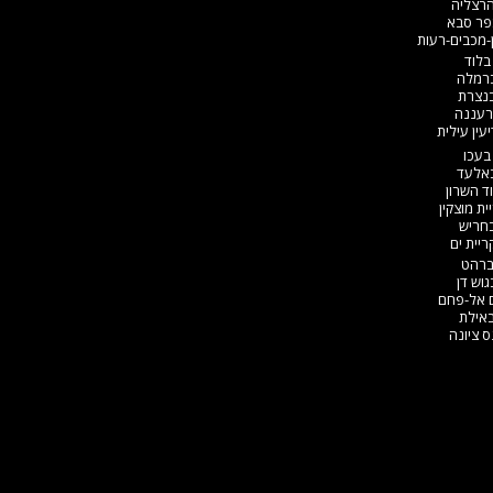
הרצליה
פר סבא
-מכבים-רעות
בלוד
ברמלה
בנצרת
רעננה
עין עילית
בעכו
באלעד
ד השרון
ת מוצקין
בחריש
יית ים​
ברהט
וש דן
ם אל-פחם
באילת
 ציונה